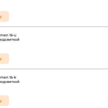
у
men 16-u
подсветкой
у
men 16-k
подсветкой
у