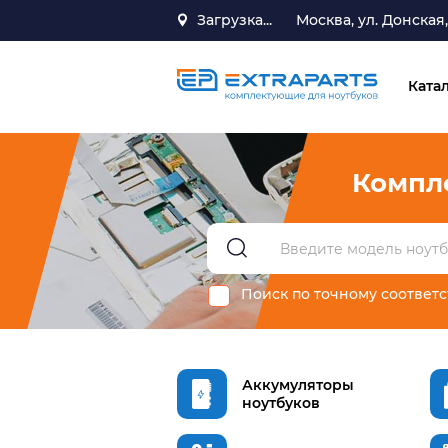
Загрузка...
Москва, ул. Донская, 
Ката
Компл
Поиск по точному соответ
Аккумуляторы
ноутбуков