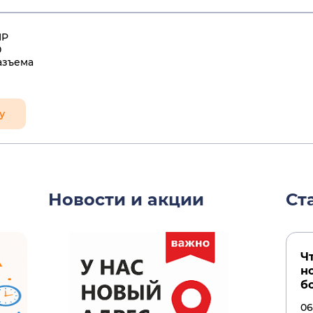
HP
0
азъема
у
Новости и акции
Ст
Ч
н
б
06