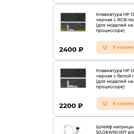
Клавиатура HP O
черная с RGB-п
(для моделей н
процессоре)
В корзин
2400
₽
Клавиатура HP O
черная с белой 
(для моделей н
процессоре)
В корзин
2200
₽
Шлейф матрицы
50.Q6WN1.007 дл