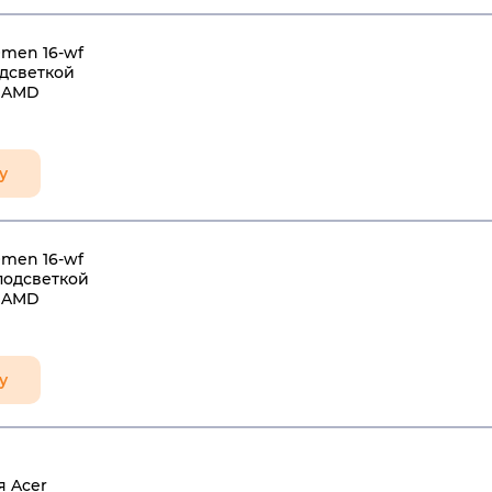
men 16-wf
одсветкой
а AMD
у
men 16-wf
подсветкой
а AMD
у
я Acer