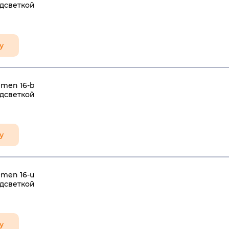
одсветкой
у
Omen 16-b
одсветкой
у
men 16-u
одсветкой
у