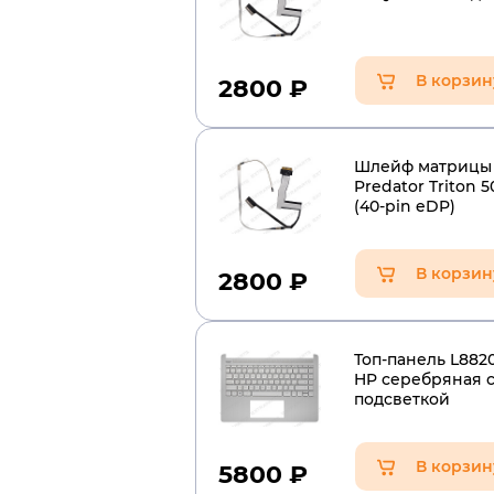
В корзин
2800
₽
Шлейф матрицы 
Predator Triton 5
(40-pin eDP)
В корзин
2800
₽
Топ-панель L8820
HP серебряная 
подсветкой
В корзин
5800
₽