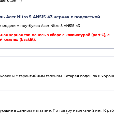
шего дня =)
ль Acer Nitro 5 AN515-43 черная с подсветкой
 моделям ноутбуков Acer Nitro 5 AN515-43
ая черная топ-панель в сборе с клавиатурой (part C), с
 клавиш (backlit).
аковке и с гарантийным талоном. Батарея подошла и хоро
ующие в данном магазине. По товару нареканий нет. К раб