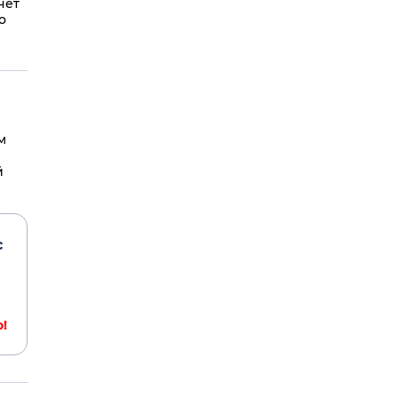
чет
о
м
й
с
!