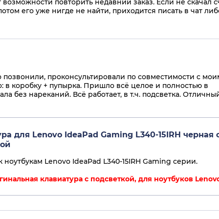
 возможности повторить недавний заказ. Если не скачал с
потом его уже нигде не найти, приходится писать в чат либ
 позвонили, проконсультировали по совместимости с мои
: в коробку + пупырка. Пришло всё целое и полностью в
ла без нареканий. Всё работает, в т.ч. подсветка. Отличны
ра для Lenovo IdeaPad Gaming L340-15IRH черная 
кой
к ноутбукам Lenovo IdeaPad L340-15IRH Gaming серии.
гинальная клавиатура с подсветкой, для ноутбуков Lenovo