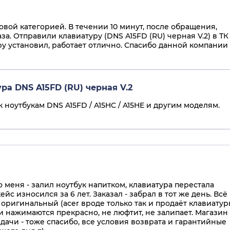
вой категорией. В течении 10 минут, после обращения,
а. Отправили клавиатуру (DNS A15FD (RU) черная V.2) в ТК
у установил, работает отлично. Спасибо данной компании 
ра DNS A15FD (RU) черная V.2
 ноутбукам DNS A15FD / A15HC / A15HE и другим моделям.
о меня - залил ноутбук напитком, клавиатура перестала
йс износился за 6 лет. Заказал - забрал в тот же день. Всё
, оригинальный (acer вроде только так и продаёт клавиатур
ки нажимаются прекрасно, не люфтит, не залипает. Магазин
ачи - тоже спасибо, все условия возврата и гарантийные