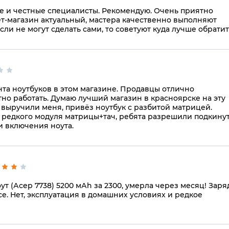
 и честные специалисты. Рекомендую. Очень приятно
ет-магазин актуальный, мастера качественно выполняют
ли не могут сделать сами, то советуют куда лучше обратит
а ноутбуков в этом магазине. Продавцы отлично
но работать. Думаю лучший магазин в красноярске на эту
 выручили меня, привёз ноутбук с разбитой матрицей.
о редкого модуля матрицы+тач, ребята разрешили подкину
и включения ноута.
т (Асер 7738) 5200 мАh за 2300, умерла через месяц! Заря
се. Нет, эксплуатация в домашних условиях и редкое