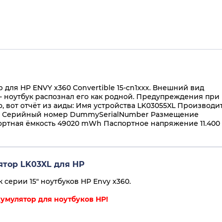
 для HP ENVY x360 Convertible 15-cn1xxx. Внешний вид
- ноутбук распознал его как родной. Предупреждения при
, вот отчёт из аиды: Имя устройства LK03055XL Производи
ate Серийный номер DummySerialNumber Размещение
ортная ёмкость 49020 mWh Паспортное напряжение 11.400
ятор LK03XL для HP
 серии 15" ноутбуков HP Envy x360.
умулятор для ноутбуков HP!