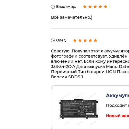
Владимир,
Всё замечательно.)
Олег,
Советую! Покупал этот аккуумулятор
фотографии соответсвует. Удивлён 
влючении нет. Если кому интересно
333-54-2C-A Дата выпуска ManufD
Первичный Тип батареи LION Пасп
Версия SDDS 1
Аккумул
Подходит к
Новый акк