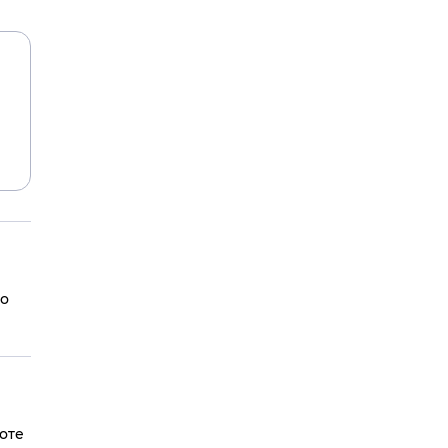
шо
оте