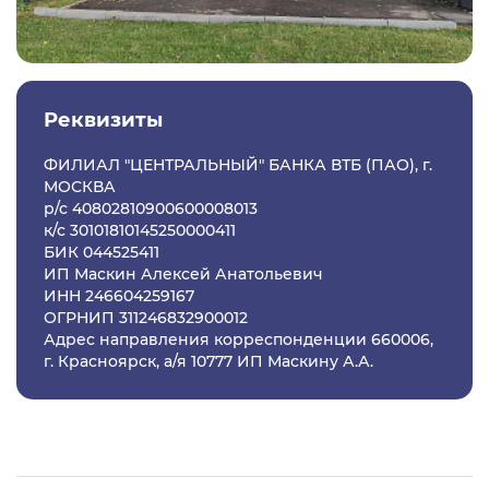
Реквизиты
ФИЛИАЛ "ЦЕНТРАЛЬНЫЙ" БАНКА ВТБ (ПАО), г.
МОСКВА
р/с 40802810900600008013
к/с 30101810145250000411
БИК 044525411
ИП Маскин Алексей Анатольевич
ИНН 246604259167
ОГРНИП 311246832900012
Адрес направления корреспонденции 660006,
г. Красноярск, а/я 10777 ИП Маскину А.А.