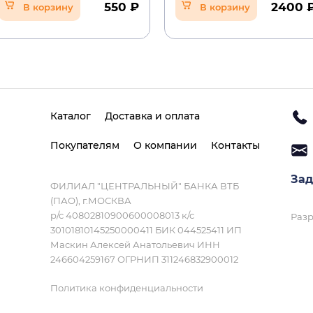
550 ₽
2400 
В корзину
В корзину
Каталог
Доставка и оплата
Покупателям
О компании
Контакты
Зад
ФИЛИАЛ "ЦЕНТРАЛЬНЫЙ" БАНКА ВТБ
(ПАО), г.МОСКВА
р/с 40802810900600008013 к/с
Разр
30101810145250000411 БИК 044525411 ИП
Маскин Алексей Анатольевич ИНН
246604259167 ОГРНИП 311246832900012
Политика конфиденциальности