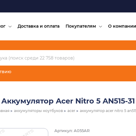
лог
Доставка и оплата
Покупателям
О компани
ствию
Аккумулятор Acer Nitro 5 AN515-31
авная
аккумуляторы ноутбуков
acer
аккумулятор acer nitro 5 an51
Артикул: A055AR