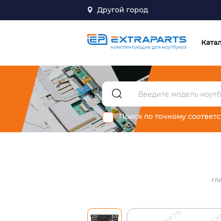
Другой город
Ката
Поиск по точному соответ
гл