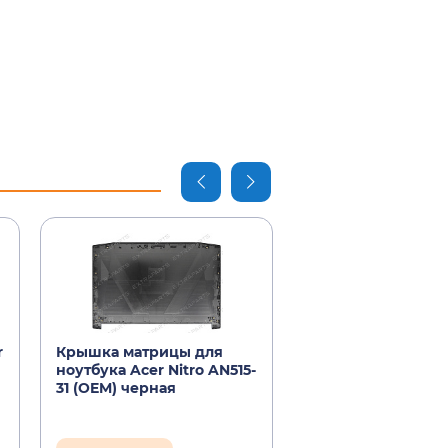
r
Крышка матрицы для
Клавиатура Acer N
ноутбука Acer Nitro AN515-
AN515-31 черная с
31 (OEM) черная
подсветкой