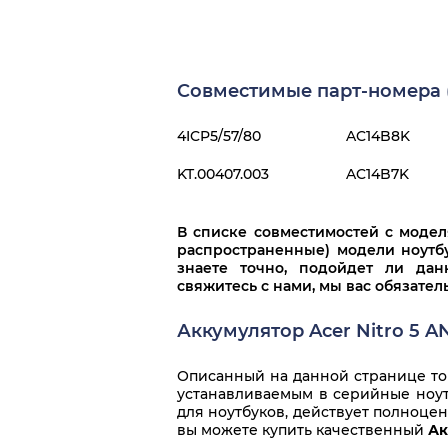
Совместимые парт-номера (p
4ICP5/57/80
AC14B8K
KT.00407.003
AC14B7K
В списке совместимостей с моде
распространенные) модели ноутбу
знаете точно, подойдет ли дан
свяжитесь с нами, мы вас обязате
Аккумулятор Acer Nitro 5 A
Описанный на данной странице тов
устанавливаемым в серийные ноутб
для ноутбуков, действует полноце
вы можете купить качественный
Ак