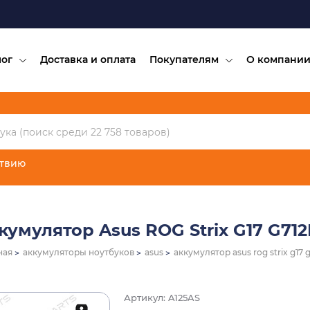
лог
Доставка и оплата
Покупателям
О компани
ствию
кумулятор Asus ROG Strix G17 G71
ная
аккумуляторы ноутбуков
asus
аккумулятор asus rog strix g17 
Артикул: A125AS