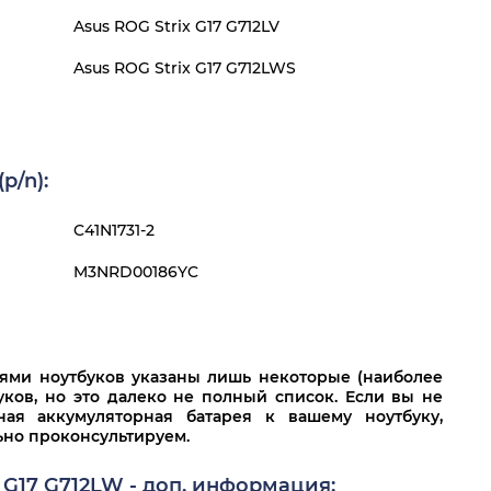
Asus ROG Strix G17 G712LV
Asus ROG Strix G17 G712LWS
p/n):
C41N1731-2
M3NRD00186YC
лями ноутбуков указаны лишь некоторые (наиболее
ков, но это далеко не полный список. Если вы не
ная аккумуляторная батарея к вашему ноутбуку,
льно проконсультируем.
 G17 G712LW - доп. информация: