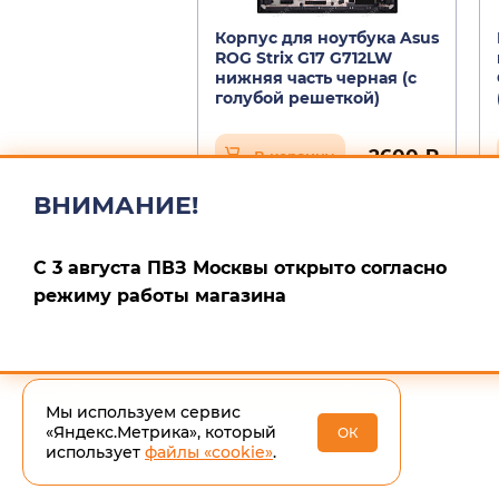
Корпус для ноутбука Asus
ROG Strix G17 G712LW
нижняя часть черная (с
голубой решеткой)
2600 ₽
В корзину
ВНИМАНИЕ!
С 3 августа ПВЗ Москвы открыто согласно
режиму работы магазина
Мы используем сервис
«Яндекс.Метрика», который
ОК
использует
файлы «cookie»
.