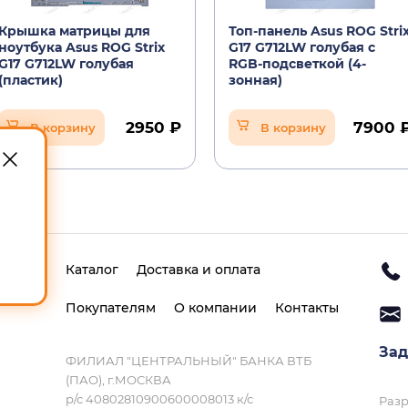
Крышка матрицы для
Топ-панель Asus ROG Stri
ноутбука Asus ROG Strix
G17 G712LW голубая с
G17 G712LW голубая
RGB-подсветкой (4-
(пластик)
зонная)
2950 ₽
7900 
В корзину
В корзину
Каталог
Доставка и оплата
Покупателям
О компании
Контакты
Зад
ФИЛИАЛ "ЦЕНТРАЛЬНЫЙ" БАНКА ВТБ
(ПАО), г.МОСКВА
р/с 40802810900600008013 к/с
Разр