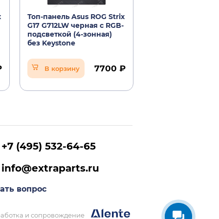
x
Топ-панель Asus ROG Strix
Рамка матрицы д
G17 G712LW черная с RGB-
ноутбука Asus ROG
подсветкой (4-зонная)
G17 G712LW черна
без Keystone
₽
7700 ₽
В корзину
В корзину
+7 (495) 532-64-65
info@extraparts.ru
ать вопрос
аботка и сопровождение