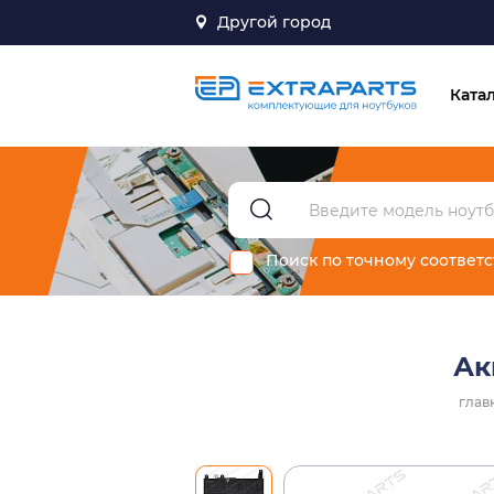
Другой город
Ката
Поиск по точному соответ
Ак
глав