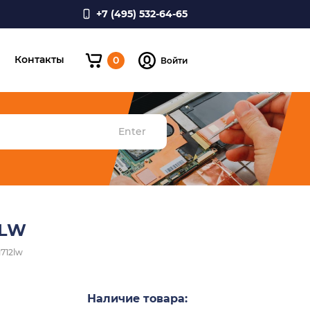
+7 (495) 532-64-65
и
Контакты
0
Войти
Enter
2LW
g712lw
Наличие товара: