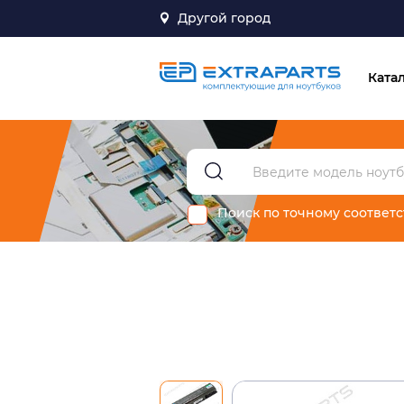
Другой город
Ката
Поиск по точному соответ