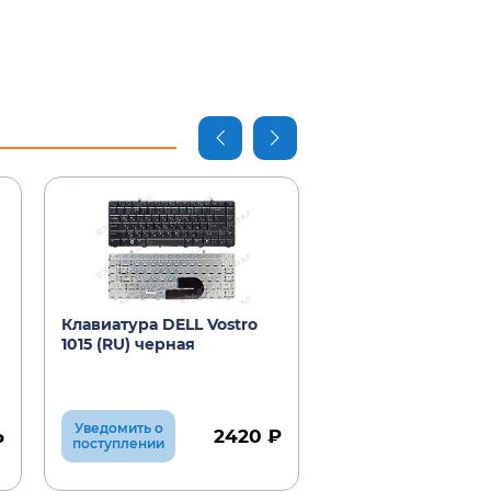
Клавиатура DELL Vostro
Вентилятор DELL 
1015 (RU) черная
1015
Уведомить о
2420 ₽
₽
В корзину
поступлении