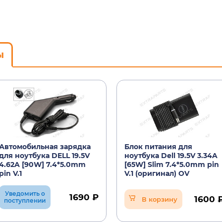
ы
Автомобильная зарядка
Блок питания для
для ноутбука DELL 19.5V
ноутбука Dell 19.5V 3.34A
4.62A [90W] 7.4*5.0mm
[65W] Slim 7.4*5.0mm pin
pin V.1
V.1 (оригинал) OV
Уведомить о
1690 ₽
1600 
В корзину
поступлении