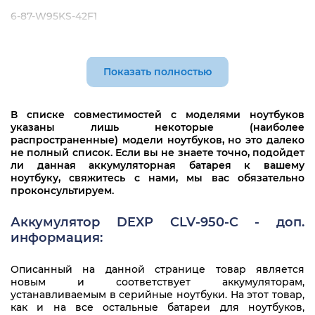
6-87-W95KS-42F1
6-87-W95KS-49F
6-87-W95KS-42F3
Показать полностью
6-87-W95KS-42F2
В списке совместимостей с моделями ноутбуков
6-87-W97KS-42L1
указаны лишь некоторые (наиболее
распространенные) модели ноутбуков, но это далеко
6-87-W97KS-42L
не полный список. Если вы не знаете точно, подойдет
ли данная аккумуляторная батарея к вашему
ноутбуку, свяжитесь с нами, мы вас обязательно
проконсультируем.
Аккумулятор DEXP CLV-950-C - доп.
информация:
Описанный на данной странице товар является
новым и соответствует аккумуляторам,
устанавливаемым в серийные ноутбуки. На этот товар,
как и на все остальные батареи для ноутбуков,