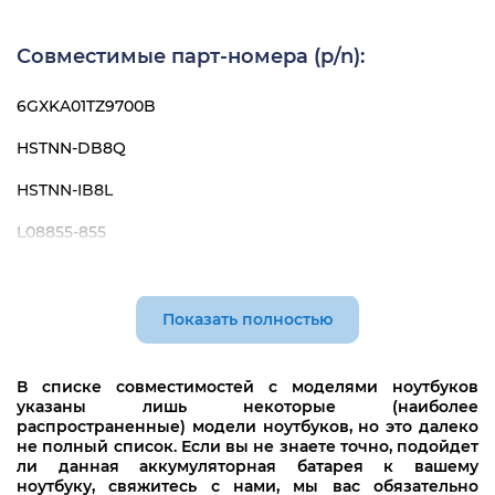
HP Pavilion Gaming 15-cx0034ur
Совместимые парт-номера (p/n):
HP Pavilion Gaming 15-cx0037ur
HP Pavilion Gaming 15-cx0042ur
6GXKA01TZ9700B
HP Pavilion Gaming 15-cx0045ur
HSTNN-DB8Q
HP Pavilion Gaming 15-cx0047ur
HSTNN-IB8L
HP Pavilion Gaming 15-cx0051ur
L08855-855
HP Pavilion Gaming 15-cx0060ur
L08934-1B1
HP Pavilion Gaming 15-cx0061ur
L08934-2B1
Показать полностью
HP Pavilion Gaming 15-cx0062ur
SR03XL
В списке совместимостей с моделями ноутбуков
HP Pavilion Gaming 15-cx0064ur
указаны лишь некоторые (наиболее
распространенные) модели ноутбуков, но это далеко
HP Pavilion Gaming 15-cx0066ur
не полный список. Если вы не знаете точно, подойдет
ли данная аккумуляторная батарея к вашему
HP Pavilion Gaming 15-cx0067ur
ноутбуку, свяжитесь с нами, мы вас обязательно