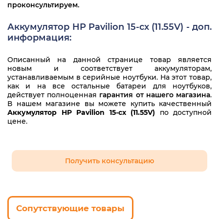
проконсультируем.
HP Pavilion Gaming 15-cx0071nr
Аккумулятор HP Pavilion 15-cx (11.55V) - доп.
HP Pavilion Gaming 15-cx0074ur
информация:
HP Pavilion Gaming 15-cx0077ur
Описанный на данной странице товар является
HP Pavilion Gaming 15-cx0084ur
новым и соответствует аккумуляторам,
устанавливаемым в серийные ноутбуки. На этот товар,
как и на все остальные батареи для ноутбуков,
HP Pavilion Gaming 15-cx0086ur
действует полноценная
гарантия от нашего магазина
.
В нашем магазине вы можете купить качественный
HP Pavilion Gaming 15-cx0087ur
Аккумулятор HP Pavilion 15-cx (11.55V)
по доступной
цене.
HP Pavilion Gaming 15-cx0088ur
HP Pavilion Gaming 15-cx0089ur
Получить консультацию
HP Pavilion Gaming 15-cx0090ur
HP Pavilion Gaming 15-cx0096ur
HP Pavilion Gaming 15-cx0098ur
Сопутствующие товары
HP Pavilion Gaming 15-cx0099ur