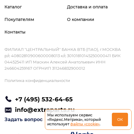
Каталог
Доставка и оплата
Покупателям
О компании
Контакты
ФИЛИАЛ "ЦЕНТРАЛЬНЫЙ" БАНКА ВТБ (ПАО), г.МОСКВА
р/с 40802810900600008013 к/с 30101810145250000411 БИК
044525411 ИП Маскин Алексей Анатольевич ИНН
246604259167 ОГРНИП 311246832900012
Политика конфиденциальности
+7 (495) 532-64-65
info@extraparts.ru
Мы используем сервис
Задать вопрос
«Яндекс.Метрика», который
ОК
использует
файлы «cookie»
.