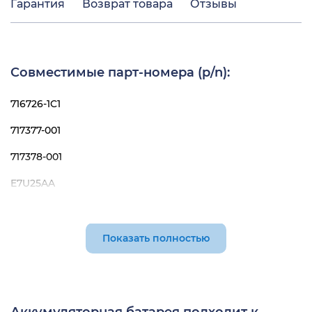
Гарантия
Возврат товара
Отзывы
Совместимые парт-номера (p/n):
716726-1C1
717377-001
717378-001
E7U25AA
F6B38PA
HSTNN-I13C
Показать полностью
HSTNN-IB4S
HSTNN-IB4T