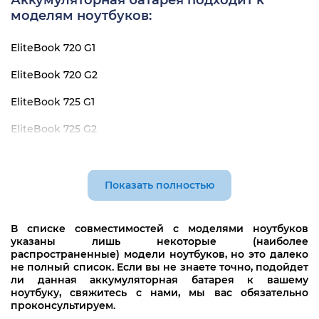
Аккумуляторная батарея подходит к
HSTNN-LB4T
моделям ноутбуков:
SB03046XL
EliteBook 720 G1
SB0326XL
EliteBook 720 G2
SB03XL
EliteBook 725 G1
EliteBook 725 G2
EliteBook 820 G1
EliteBook 820 G2
Показать полностью
В списке совместимостей с моделями ноутбуков
указаны лишь некоторые (наиболее
распространенные) модели ноутбуков, но это далеко
не полный список. Если вы не знаете точно, подойдет
ли данная аккумуляторная батарея к вашему
ноутбуку, свяжитесь с нами, мы вас обязательно
проконсультируем.