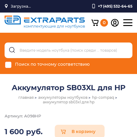
Загрузка...
+7 (495) 532-64-65
0
Поиск по точному соответствию
Аккумулятор SB03XL для HP
главная
аккумуляторы ноутбуков
hp-compaq
аккумулятор sb03xl для hp
Артикул: A098HP
1 600 руб.
В корзину