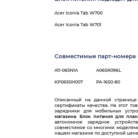
Acer Iconia Tab W700
Acer Iconia Tab W701
Совместимые парт-номера (
A11-065N1A
A065R096L
KP0650H007
PA-1650-80
Описанный на данной странице
сертификаты качества. На этот то
зарядники для мобильных устро
магазина
.
Блок питания для планш
автономное зарядное устройст
совместимое со многими моделями
нашем магазине по доступной цене