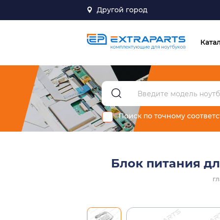
Другой город
Ката
Поиск по точному соответ
Блок питания дл
гл