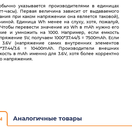
обычно указывается производителями в единицах
т-часы). Первая величина зависит от выдаваемого
ания при каком напряжении она является таковой),
чиной. Единица Wh менее на слуху, хотя, пожалуй,
. Чтобы перевести значение из Wh в mAh нужно его
ие и умножить на 1000. Например, если емкость
пряжение 5V, получаем 1000*37.44/5 = 7500mAh. Если
 3.6V (напряжение самих внутренних элементов
0*37.44/3.6 = 10400mAh. Производители внешних
кость в mAh именно для 3.6V, хотя более корректно
го напряжения.
ы
Аналогичные товары