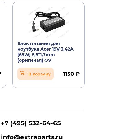
Блок питания для
Блок питания для
ноутбука Acer 19V 3.42A
ноутбука Acer 19V 
[65W] 5,5*1,7mm
[60W] 5.5*1.7mm
(оригинал) OV
Уведомить о
₽
1150 ₽
В корзину
поступлении
+7 (495) 532-64-65
info@extraparts.ru