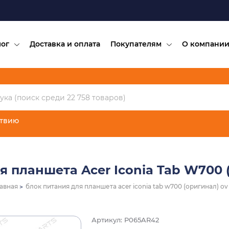
лог
Доставка и оплата
Покупателям
О компани
ствию
я планшета Acer Iconia Tab W700 (
авная
блок питания для планшета acer iconia tab w700 (оригинал) ov 
Артикул: P065AR42