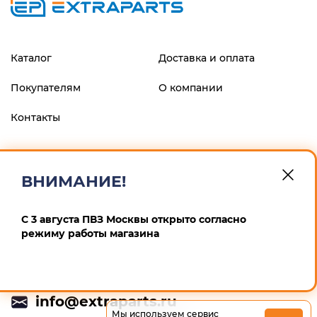
Каталог
Доставка и оплата
Покупателям
О компании
Контакты
ФИЛИАЛ "ЦЕНТРАЛЬНЫЙ" БАНКА ВТБ (ПАО), г.МОСКВА
р/с 40802810900600008013 к/с 30101810145250000411 БИК
ВНИМАНИЕ!
044525411 ИП Маскин Алексей Анатольевич ИНН
246604259167 ОГРНИП 311246832900012
С 3 августа ПВЗ Москвы открыто согласно
Политика конфиденциальности
режиму работы магазина
+7 (495) 532-64-65
info@extraparts.ru
Мы используем сервис