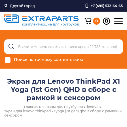
Другой город
+7 (495) 532-64-65
0
Поиск по точному соответствию
Экран для Lenovo ThinkPad X1
Yoga (1st Gen) QHD в сборе с
рамкой и сенсором
главная
экраны для ноутбуков
lenovo
экран для lenovo thinkpad x1 yoga (1st gen) qhd в сборе с рамкой и
сенсором