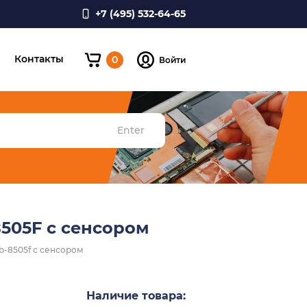
+7 (495) 532-64-65
и
Контакты
0
Войти
Enter
8505F с сенсором
tb-8505f с сенсором
Наличие товара: