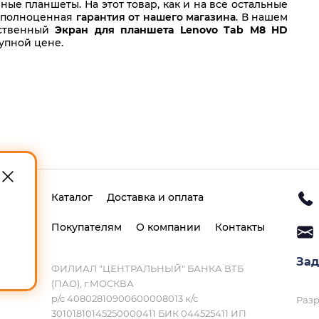
ые планшеты. На этот товар, как и на все остальные
т полноценная
гарантия от нашего магазина
. В нашем
ественный
Экран для планшета Lenovo Tab M8 HD
упной цене.
Каталог
Доставка и оплата
Покупателям
О компании
Контакты
Зад
ФИЛИАЛ "ЦЕНТРАЛЬНЫЙ" БАНКА ВТБ
(ПАО), г.МОСКВА
р/с 40802810900600008013 к/с
Разр
30101810145250000411 БИК 044525411 ИП