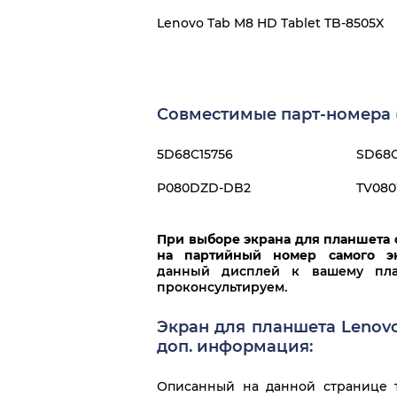
Lenovo Tab M8 HD Tablet TB-8505X
Совместимые парт-номера (
5D68C15756
SD68C
P080DZD-DB2
TV08
При выборе экрана для планшета 
на партийный номер самого э
данный дисплей к вашему план
проконсультируем.
Экран для планшета Lenovo
доп. информация:
Описанный на данной странице т