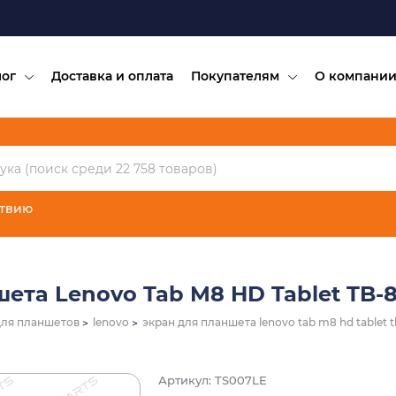
лог
Доставка и оплата
Покупателям
О компани
ствию
ета Lenovo Tab M8 HD Tablet TB-
для планшетов
lenovo
экран для планшета lenovo tab m8 hd tablet 
Артикул: TS007LE