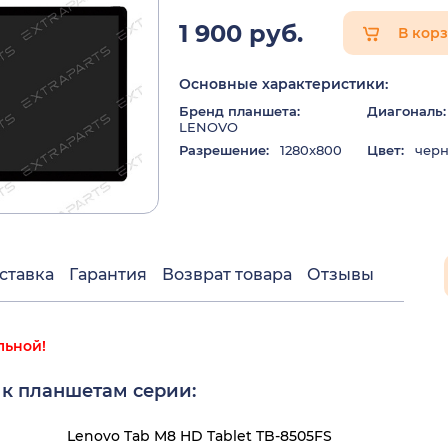
1 900 руб.
В кор
Основные характеристики:
Бренд планшета:
Диагональ:
LENOVO
Разрешение:
1280x800
Цвет:
чер
ставка
Гарантия
Возврат товара
Отзывы
льной!
 к планшетам серии:
Lenovo Tab M8 HD Tablet TB-8505FS