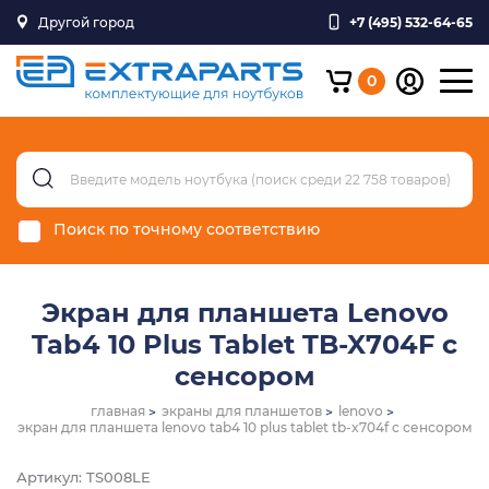
Другой город
+7 (495) 532-64-65
0
Поиск по точному соответствию
Экран для планшета Lenovo
Tab4 10 Plus Tablet TB-X704F с
сенсором
главная
экраны для планшетов
lenovo
экран для планшета lenovo tab4 10 plus tablet tb-x704f с сенсором
Артикул: TS008LE