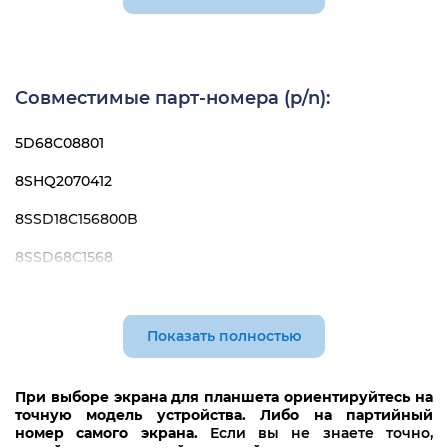
Совместимые парт-номера (p/n):
5D68C08801
8SHQ2070412
8SSD18C156800B
8SSD68C1568
TV101WUM-NL1
Показать полностью
При выборе экрана для планшета ориентируйтесь на
точную модель устройства. Либо на партийный
номер самого экрана.
Если вы не знаете точно,