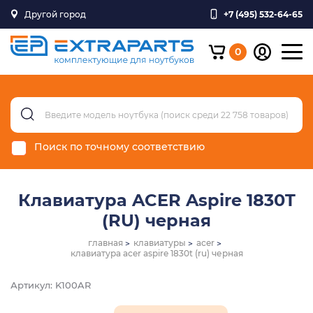
Другой город
+7 (495) 532-64-65
0
Поиск по точному соответствию
Клавиатура ACER Aspire 1830T
(RU) черная
главная
клавиатуры
acer
клавиатура acer aspire 1830t (ru) черная
Артикул: K100AR