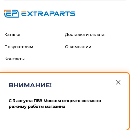
Каталог
Доставка и оплата
Покупателям
О компании
Контакты
ФИЛИАЛ "ЦЕНТРАЛЬНЫЙ" БАНКА ВТБ (ПАО), г.МОСКВА
р/с 40802810900600008013 к/с 30101810145250000411 БИК
ВНИМАНИЕ!
044525411 ИП Маскин Алексей Анатольевич ИНН
246604259167 ОГРНИП 311246832900012
С 3 августа ПВЗ Москвы открыто согласно
Политика конфиденциальности
режиму работы магазина
+7 (495) 532-64-65