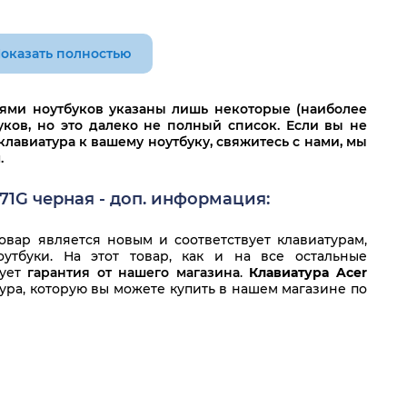
MP-10K33U4-
MP-10K33U4-
NK.I1713.05Y
6982
6983
оказать полностью
PK130HQ1A00
PK130HQ1A04
PK130HQ1A08
PK130HQ3A04
PK130IN1A00
PK130IN1A04
лями ноутбуков указаны лишь некоторые (наиболее
ков, но это далеко не полный список. Если вы не
PK130IN2A04
PK130N41A04
PK130N42A04
клавиатура к вашему ноутбуку, свяжитесь с нами, мы
.
PK13C1N1A04
Q5WS1
Q5WV1
771G черная - доп. информация:
V121702AS2
V121702AS4 RU
V121702FS1
V121762FS2
Z5WE1
вар является новым и соответствует клавиатурам,
утбуки. На этот товар, как и на все остальные
вует
гарантия от нашего магазина
.
Клавиатура Acer
тура, которую вы можете купить в нашем магазине по