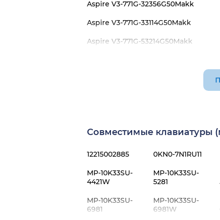
Aspire V3-771G-32356G50Makk
Aspire V3-771G-33114G50Makk
Aspire V3-771G-53214G50Makk
Aspire V3-771G-53216G50Maii
Aspire V3-771G-53216G75Maii
П
Aspire V3-771G-53218G1TMaii
Aspire V3-771G-53218G75Makk
Совместимые клавиатуры (м
Aspire V3-771G-73618G75Makk
12215002885
0KN0-7N1RU11
MP-10K33SU-
MP-10K33SU-
4421W
5281
MP-10K33SU-
MP-10K33SU-
6981
6981W