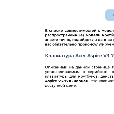
MP-10K33SU-
MP-10K33U4-
698W
6981
П
NK.I1713.07N
PK130HJ1B04
PK130HQ1B04
PK130HQ3A00
В списке совместимостей с моде
распространенные) модели ноутбу
PK130IN1B00
PK130IN1B04
знаете точно, подойдет ли данная 
вас обязательно проконсультируем
PK130O42A04
PK130O42B04
Клавиатура Acer Aspire V3-
V121702AS1
V121702AS1 RU
V121702FS3
V121702GS3
Описанный на данной странице то
устанавливаемым в серийные но
клавиатуры для ноутбуков, дейст
Aspire V3-771G черная
- это клавиа
доступной цене.