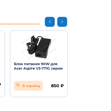
Блок питания 90W для
Блок питания 65
Acer Aspire V3-771G серии
Acer Aspire V3-77
(оригинал) OV
₽
850 ₽
В корзину
В корзину