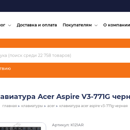
лог
Доставка и оплата
Покупателям
О компани
ствию
авиатура Acer Aspire V3-771G чер
главная
клавиатуры
acer
клавиатура acer aspire v3-771g черная
Артикул: K121AR