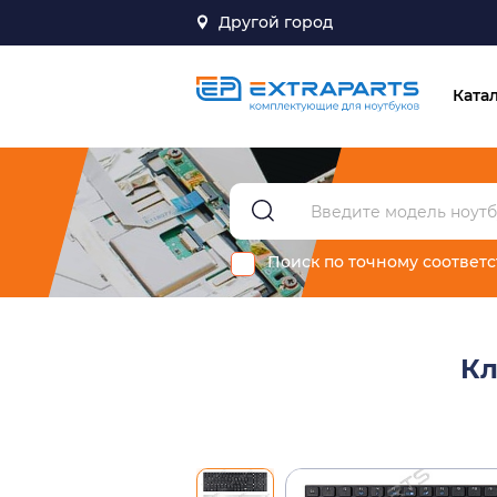
Другой город
Ката
Поиск по точному соответ
Кл