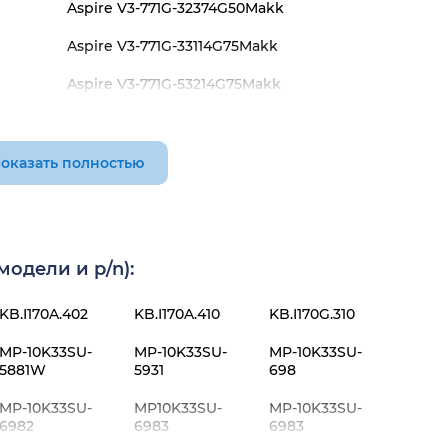
Aspire V3-771G-32374G50Makk
Aspire V3-771G-33114G75Makk
Aspire V3-771G-53214G75Makk
Aspire V3-771G-53216G50Makk
Aspire V3-771G-53216G75Makk
оказать полностью
Aspire V3-771G-53218G1TMakk
Aspire V3-771G-73618G1TMaii
одели и p/n):
Aspire V3-771G-736b8G1TMaii
KB.I170A.402
KB.I170A.410
KB.I170G.310
MP-10K33SU-
MP-10K33SU-
MP-10K33SU-
5881W
5931
698
MP-10K33SU-
MP10K33SU-
MP-10K33SU-
6982
6983
6983