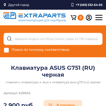
Другой город
+7 (495) 532-64-65
0
Поиск по точному соответствию
Клавиатура ASUS G751 (RU)
черная
главная
клавиатуры
asus
клавиатура asus g751 (ru) черная
Артикул: K299AS
2 900 руб.
В корзину