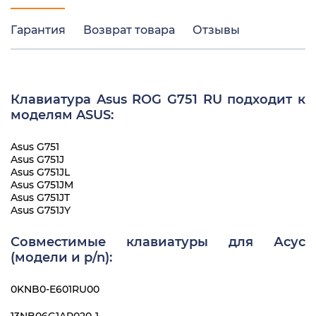
Гарантия
Возврат товара
Отзывы
Клавиатура Asus ROG G751 RU подходит к
моделям ASUS:
Asus G751
Asus G751J
Asus G751JL
Asus G751JM
Asus G751JT
Asus G751JY
Совместимые клавиатуры для Асус
(модели и p/n):
0KNB0-E601RU00