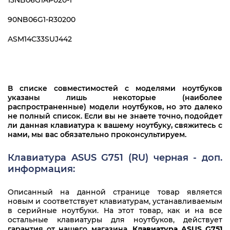
13NB06G1AP020-1
90NB06G1-R30200
ASM14C33SUJ442
В списке совместимостей с моделями ноутбуков
указаны лишь некоторые (наиболее
распространенные) модели ноутбуков, но это далеко
не полный список. Если вы не знаете точно, подойдет
ли данная клавиатура к вашему ноутбуку, свяжитесь с
нами, мы вас обязательно проконсультируем.
Клавиатура ASUS G751 (RU) черная - доп.
информация:
Описанный на данной странице товар является
новым и соответствует клавиатурам, устанавливаемым
в серийные ноутбуки. На этот товар, как и на все
остальные клавиатуры для ноутбуков, действует
гарантия от нашего магазина
.
Клавиатура ASUS G751