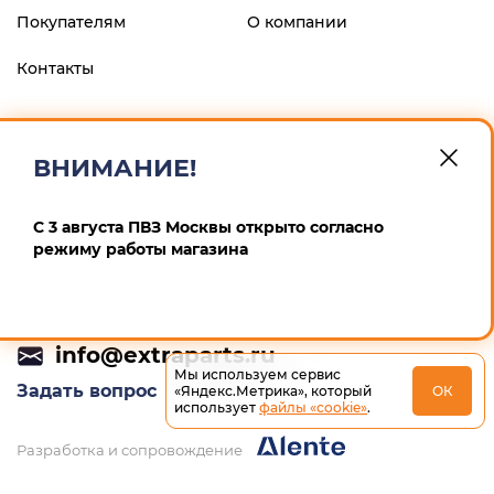
Покупателям
О компании
Контакты
ФИЛИАЛ "ЦЕНТРАЛЬНЫЙ" БАНКА ВТБ (ПАО), г.МОСКВА
р/с 40802810900600008013 к/с 30101810145250000411 БИК
ВНИМАНИЕ!
044525411 ИП Маскин Алексей Анатольевич ИНН
246604259167 ОГРНИП 311246832900012
С 3 августа ПВЗ Москвы открыто согласно
Политика конфиденциальности
режиму работы магазина
+7 (495) 532-64-65
info@extraparts.ru
Мы используем сервис
Задать вопрос
«Яндекс.Метрика», который
ОК
использует
файлы «cookie»
.
Разработка и сопровождение