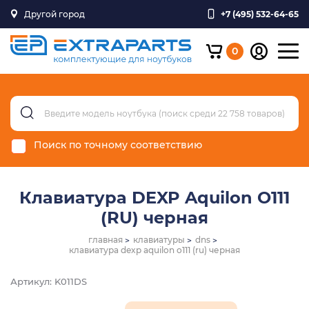
Другой город
+7 (495) 532-64-65
0
Поиск по точному соответствию
Клавиатура DEXP Aquilon O111
(RU) черная
главная
клавиатуры
dns
клавиатура dexp aquilon o111 (ru) черная
Артикул: K011DS