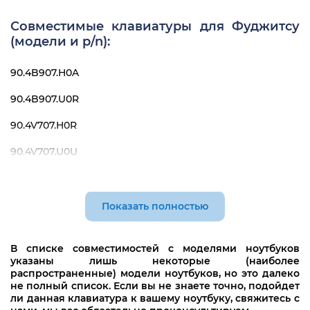
FUJITSU SIEMENS Li2727
Совместимые клавиатуры для Фуджитсу
FUJITSU SIEMENS Li2735
(модели и p/n):
90.4B907.H0A
90.4B907.U0R
90.4V707.H0R
90.4V707.U0U
K020630B1
K020630B2
Показать полностью
K020630B3
В списке совместимостей с моделями ноутбуков
K050630B2
указаны лишь некоторые (наиболее
распространенные) модели ноутбуков, но это далеко
не полный список. Если вы не знаете точно, подойдет
ли данная клавиатура к вашему ноутбуку, свяжитесь с