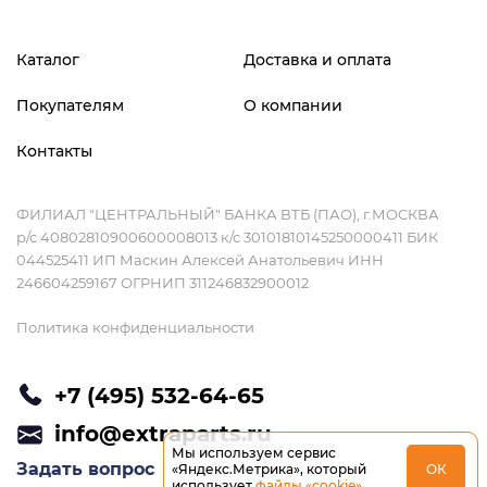
Каталог
Доставка и оплата
Покупателям
О компании
Контакты
ФИЛИАЛ "ЦЕНТРАЛЬНЫЙ" БАНКА ВТБ (ПАО), г.МОСКВА
р/с 40802810900600008013 к/с 30101810145250000411 БИК
044525411 ИП Маскин Алексей Анатольевич ИНН
246604259167 ОГРНИП 311246832900012
Политика конфиденциальности
+7 (495) 532-64-65
info@extraparts.ru
Мы используем сервис
Задать вопрос
«Яндекс.Метрика», который
ОК
использует
файлы «cookie»
.