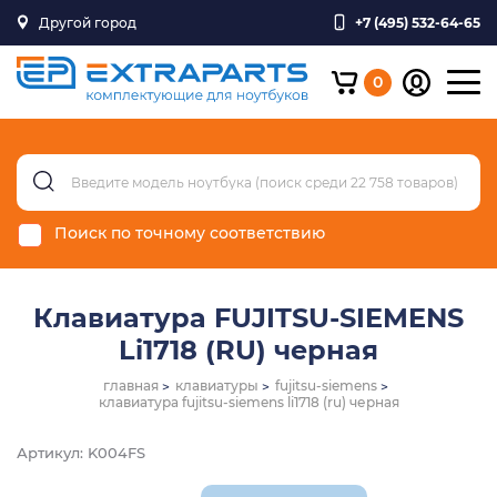
Другой город
+7 (495) 532-64-65
0
Поиск по точному соответствию
Клавиатура FUJITSU-SIEMENS
Li1718 (RU) черная
главная
клавиатуры
fujitsu-siemens
клавиатура fujitsu-siemens li1718 (ru) черная
Артикул: K004FS