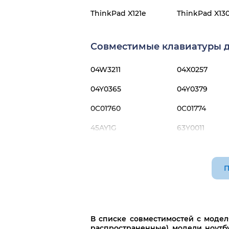
ThinkPad X121e
ThinkPad X13
Совместимые клавиатуры дл
04W3211
04X0257
04Y0365
04Y0379
0C01760
0C01774
45AY1G
63Y0011
63Y0119
852-4765-BXA
П
В списке совместимостей с моде
распространенные) модели ноутбу