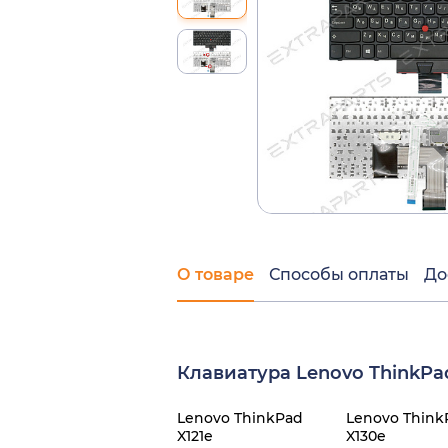
О товаре
Способы оплаты
До
Клавиатура Lenovo ThinkPa
Lenovo ThinkPad
Lenovo Think
X121e
X130e