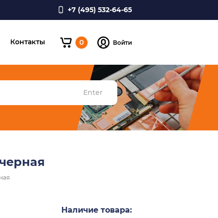
+7 (495) 532-64-65
и
Контакты
0
Войти
Enter
 черная
рная
Наличие товара: