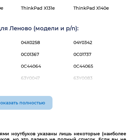
0e
ThinkPad X131e
ThinkPad X140e
я Леново (модели и p/n):
04X0258
04Y0342
0C01367
0C01737
0C44064
0C44065
63Y0047
63Y0083
MP-10M83US-9205
оказать полностью
лями ноутбуков указаны лишь некоторые (наиболее
ков, но это далеко не полный список. Если вы не