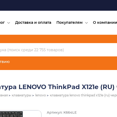
лог
Доставка и оплата
Покупателям
О компани
ствию
тура LENOVO ThinkPad X121e (RU)
авная
клавиатуры
lenovo
клавиатура lenovo thinkpad x121e (ru) че
Артикул: K664LE