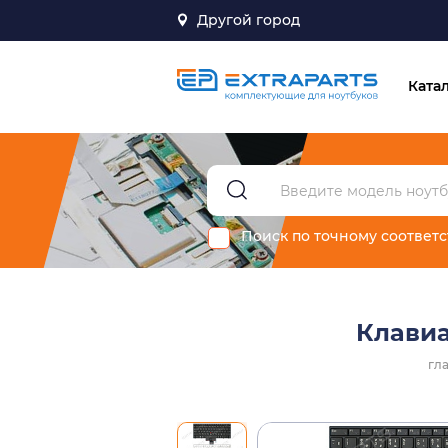
Другой город
Ката
Поиск по точному соответ
Клавиа
гл