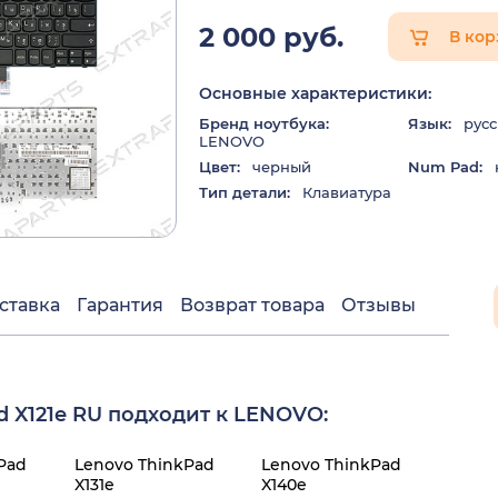
2 000 руб.
В кор
Основные характеристики:
Бренд ноутбука:
Язык:
русс
LENOVO
Цвет:
черный
Num Pad:
Тип детали:
Клавиатура
ставка
Гарантия
Возврат товара
Отзывы
d X121e RU подходит к LENOVO:
Pad
Lenovo ThinkPad
Lenovo ThinkPad
X131e
X140e