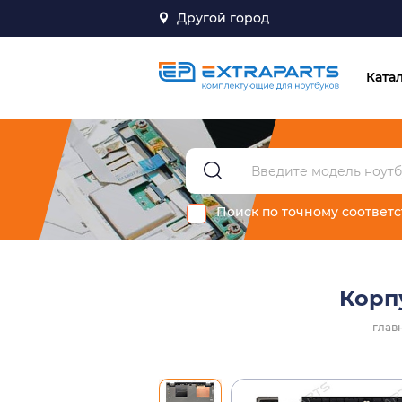
Другой город
Ката
Поиск по точному соответ
Корп
глав