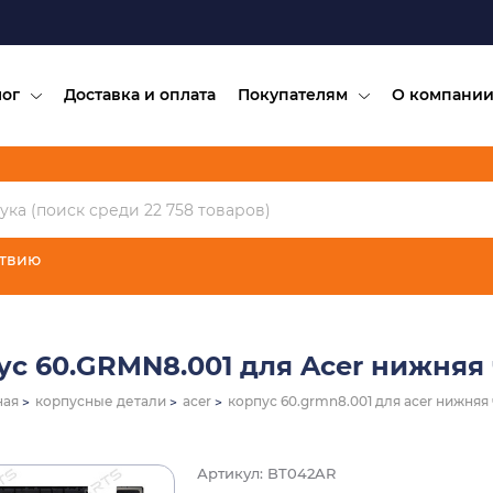
лог
Доставка и оплата
Покупателям
О компани
ствию
ус 60.GRMN8.001 для Acer нижняя 
ная
корпусные детали
acer
корпус 60.grmn8.001 для acer нижняя 
Артикул: BT042AR