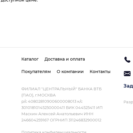
 доступной цене.
Каталог
Доставка и оплата
Покупателям
О компании
Контакты
Зад
ФИЛИАЛ "ЦЕНТРАЛЬНЫЙ" БАНКА ВТБ
(ПАО), г.МОСКВА
р/с 40802810900600008013 к/с
Разр
30101810145250000411 БИК 044525411 ИП
Маскин Алексей Анатольевич ИНН
246604259167 ОГРНИП 311246832900012
Политика конфиденциальности