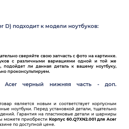
r D) подходит к модели ноутбуков:
тельно сверяйте свою запчасть с фото на картинке.
буков с различными вариациями одной и той же
о, подойдет ли данная деталь к вашему ноутбуку,
льно проконсультируем.
я Acer черный нижняя часть - доп.
овар является новым и соответствует корпусным
ные ноутбуки. Перед установкой детали, тщательно
дений. Гарантия на пластиковые детали и шарниры
 Вы можете приобрести
Корпус 60.Q7XN2.001 для Acer
зине по доступной цене.