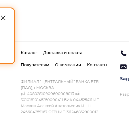
Каталог
Доставка и оплата
Покупателям
О компании
Контакты
Зад
ФИЛИАЛ "ЦЕНТРАЛЬНЫЙ" БАНКА ВТБ
(ПАО), г.МОСКВА
р/с 40802810900600008013 к/с
Разр
30101810145250000411 БИК 044525411 ИП
Маскин Алексей Анатольевич ИНН
246604259167 ОГРНИП 311246832900012
Политика конфиденциальности