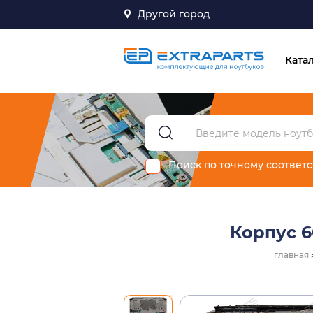
Другой город
Ката
Поиск по точному соответ
Корпус 6
главная