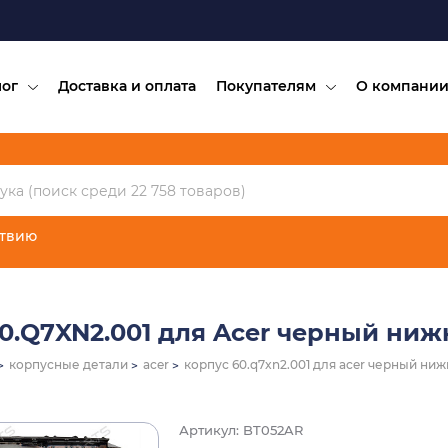
лог
Доставка и оплата
Покупателям
О компани
ствию
0.Q7XN2.001 для Acer черный ниж
корпусные детали
acer
корпус 60.q7xn2.001 для acer черный ниж
Артикул: BT052AR