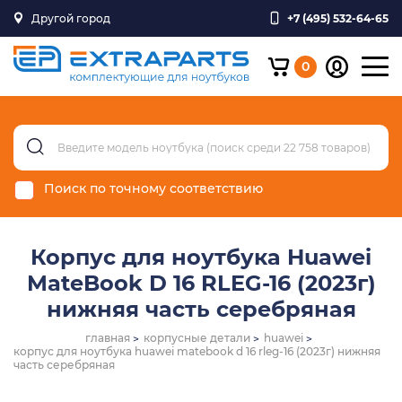
Другой город
+7 (495) 532-64-65
0
Поиск по точному соответствию
Корпус для ноутбука Huawei
MateBook D 16 RLEG-16 (2023г)
нижняя часть серебряная
главная
корпусные детали
huawei
корпус для ноутбука huawei matebook d 16 rleg-16 (2023г) нижняя
часть серебряная