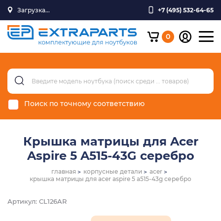
Загрузка...
+7 (495) 532-64-65
0
Поиск по точному соответствию
Крышка матрицы для Acer
Aspire 5 A515-43G серебро
главная
корпусные детали
acer
крышка матрицы для acer aspire 5 a515-43g серебро
Артикул: CL126AR