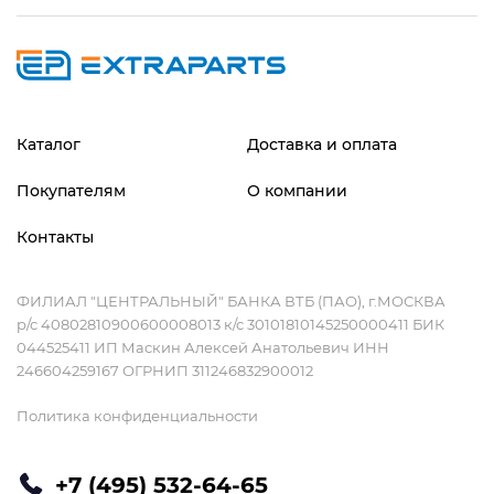
Каталог
Доставка и оплата
Покупателям
О компании
Контакты
ФИЛИАЛ "ЦЕНТРАЛЬНЫЙ" БАНКА ВТБ (ПАО), г.МОСКВА
р/с 40802810900600008013 к/с 30101810145250000411 БИК
044525411 ИП Маскин Алексей Анатольевич ИНН
246604259167 ОГРНИП 311246832900012
Политика конфиденциальности
+7 (495) 532-64-65