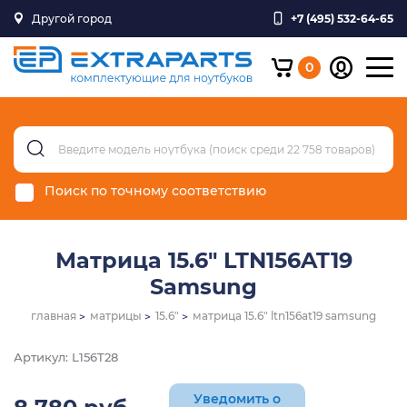
Другой город
+7 (495) 532-64-65
0
Поиск по точному соответствию
Матрица 15.6" LTN156AT19
Samsung
главная
матрицы
15.6"
матрица 15.6" ltn156at19 samsung
Артикул: L156T28
Уведомить о