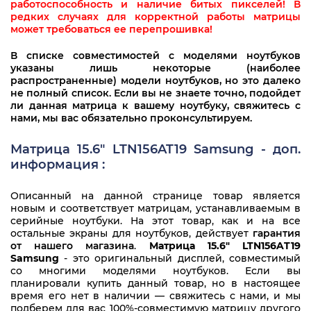
работоспособность и наличие битых пикселей! В
редких случаях для корректной работы матрицы
может требоваться ее перепрошивка!
В списке совместимостей с моделями ноутбуков
указаны лишь некоторые (наиболее
распространенные) модели ноутбуков, но это далеко
не полный список. Если вы не знаете точно, подойдет
ли данная матрица к вашему ноутбуку, свяжитесь с
нами, мы вас обязательно проконсультируем.
Матрица 15.6" LTN156AT19 Samsung - доп.
информация :
Описанный на данной странице товар является
новым и соответствует матрицам, устанавливаемым в
серийные ноутбуки. На этот товар, как и на все
остальные экраны для ноутбуков, действует
гарантия
от нашего магазина
.
Матрица 15.6" LTN156AT19
Samsung
- это оригинальный дисплей, совместимый
со многими моделями ноутбуков. Если вы
планировали купить данный товар, но в настоящее
время его нет в наличии — свяжитесь с нами, и мы
подберем для вас 100%-совместимую матрицу другого