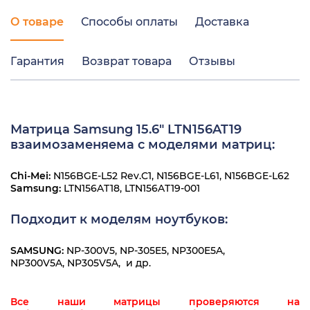
О товаре
Способы оплаты
Доставка
Гарантия
Возврат товара
Отзывы
Матрица Samsung 15.6" LTN156AT19
взаимозаменяема с моделями матриц:
Chi-Mei:
N156BGE-L52 Rev.C1, N156BGE-L61, N156BGE-L62
Samsung:
LTN156AT18, LTN156AT19-001
Подходит к моделям ноутбуков:
SAMSUNG:
NP-300V5, NP-305E5, NP300E5A,
NP300V5A, NP305V5A, и др.
Все наши матрицы проверяются на