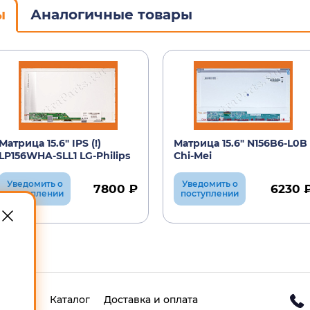
ы
Аналогичные товары
Матрица 15.6" IPS (!)
Матрица 15.6" N156B6-L0B
LP156WHA-SLL1 LG-Philips
Chi-Mei
Уведомить о
Уведомить о
7800 ₽
6230 
поступлении
поступлении
Каталог
Доставка и оплата