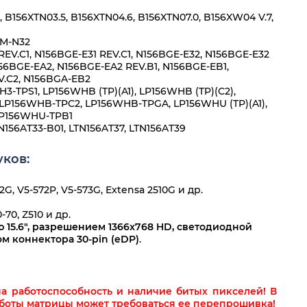
, B156XTN03.5, B156XTN04.6, B156XTN07.0, B156XW04 V.7,
M-N32
V.C1, N156BGE-E31 REV.C1, N156BGE-E32, N156BGE-E32
156BGE-EA2, N156BGE-EA2 REV.B1, N156BGE-EB1,
V.C2, N156BGA-EB2
H3-TPS1, LP156WHB (TP)(A1), LP156WHB (TP)(C2),
 LP156WHB-TPC2, LP156WHB-TPGA, LP156WHU (TP)(A1),
LP156WHU-TPB1
TN156AT33-B01, LTN156AT37, LTN156AT39
ков:
2G, V5-572P, V5-573G, Extensa 2510G и др.
-70, Z510 и др.
 15.6", разрешением 1366x768 HD, светодиодной
м коннектора 30-pin (eDP)
.
а работоспособность и наличие битых пикселей! В
аботы матрицы может требоваться ее перепрошивка!