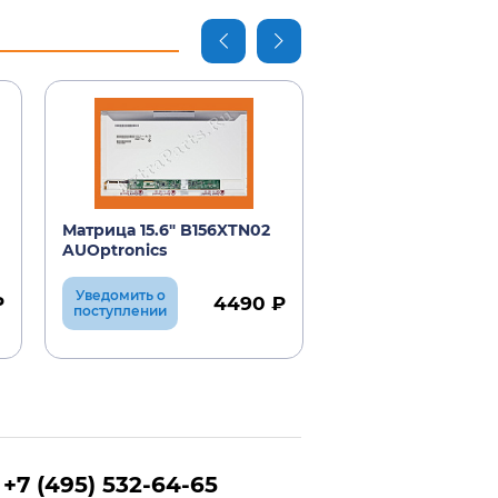
Матрица 15.6" B156XTN02
Матрица 15.6" HB
AUOptronics
Boe Hydis
Уведомить о
Уведомить о
₽
4490 ₽
поступлении
поступлении
+7 (495) 532-64-65