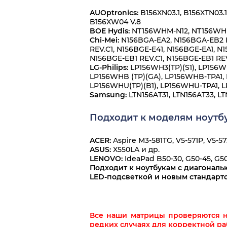
AUOptronics:
B156XN03.1, B156XTN03.1
B156XW04 V.8
BOE Hydis:
NT156WHM-N12, NT156WH
Chi-Mei:
N156BGA-EA2, N156BGA-EB2 RE
REV.C1, N156BGE-E41, N156BGE-EA1, N
N156BGE-EB1 REV.C1, N156BGE-EB1 RE
LG-Philips:
LP156WH3(TP)(S1)
, LP156W
LP156WHB (TP)(GA), LP156WHB-TPA1,
LP156WHU(TP)(B1), LP156WHU-TPA1, 
Samsung:
LTN156AT31, LTN156AT33, L
Подходит к моделям ноутбу
ACER:
Aspire M3-581TG, V5-571P, V5-57
ASUS:
X550LA и др.
LENOVO:
IdeaPad B50-30, G50-45, G50
Подходит к ноутбукам с диагональю
LED-подсветкой и новым стандарто
Все наши матрицы проверяются н
редких случаях для корректной р