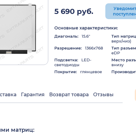
Уведомит
5 690 руб.
поступле
Основные характеристики:
Диагональ:
15.6"
Тип матриц
верх/низ)
Разрешение:
1366x768
Тип разъем
eDP
Подсветка:
LED-
Место разъ
светодиоды
внизу
Покрытие:
глянцевое
Производит
ставка
Гарантия
Возврат товара
Отзывы
ями матриц: