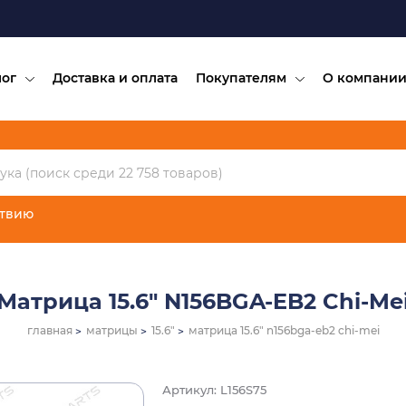
лог
Доставка и оплата
Покупателям
О компани
ствию
Матрица 15.6" N156BGA-EB2 Chi-Me
главная
матрицы
15.6"
матрица 15.6" n156bga-eb2 chi-mei
Артикул: L156S75