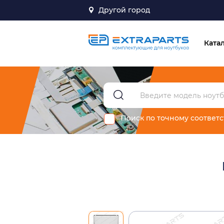
Другой город
Ката
Поиск по точному соответ