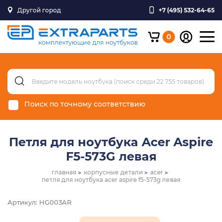
Другой город
+7 (495) 532-64-65
0
Поиск по точному соответствию
Петля для ноутбука Acer Aspire
F5-573G левая
главная
корпусные детали
acer
петля для ноутбука acer aspire f5-573g левая
Артикул: HG003AR