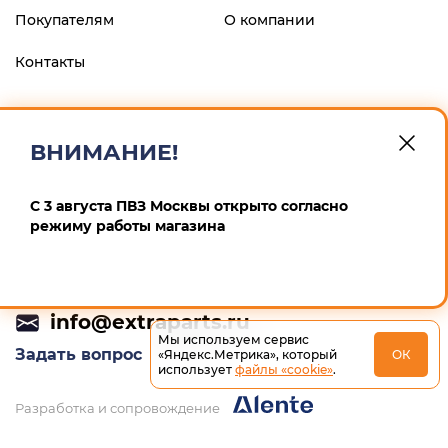
Покупателям
О компании
Контакты
ФИЛИАЛ "ЦЕНТРАЛЬНЫЙ" БАНКА ВТБ (ПАО), г.МОСКВА
р/с 40802810900600008013 к/с 30101810145250000411 БИК
ВНИМАНИЕ!
044525411 ИП Маскин Алексей Анатольевич ИНН
246604259167 ОГРНИП 311246832900012
С 3 августа ПВЗ Москвы открыто согласно
Политика конфиденциальности
режиму работы магазина
+7 (495) 532-64-65
info@extraparts.ru
Мы используем сервис
Задать вопрос
«Яндекс.Метрика», который
ОК
использует
файлы «cookie»
.
Разработка и сопровождение