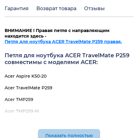
Гарантия
Возврат товара
Отзывы
ВНИМАНИЕ ! Правая петля с направляющим
находится здесь -
Петля для ноутбука ACER TravelMate P259 правая.
Петля для ноутбука ACER TravelMate P259
совместимы с моделями ACER:
Acer Aspire K50-20
Acer TravelMate P259
Acer TMP259
Acer TMP259-M
Acer TMP259-MG
Acer TMP259-G2-M
Показать полностью