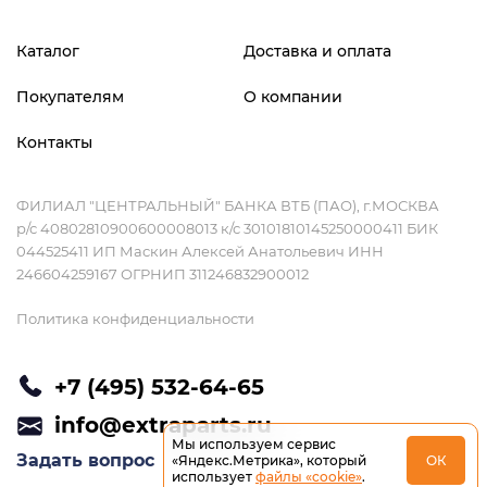
Каталог
Доставка и оплата
Покупателям
О компании
Контакты
ФИЛИАЛ "ЦЕНТРАЛЬНЫЙ" БАНКА ВТБ (ПАО), г.МОСКВА
р/с 40802810900600008013 к/с 30101810145250000411 БИК
044525411 ИП Маскин Алексей Анатольевич ИНН
246604259167 ОГРНИП 311246832900012
Политика конфиденциальности
+7 (495) 532-64-65
info@extraparts.ru
Мы используем сервис
Задать вопрос
«Яндекс.Метрика», который
ОК
использует
файлы «cookie»
.