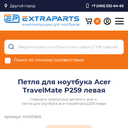
Другой город
+7 (495) 532-64-65
0
Поиск по точному соответствию
Петля для ноутбука Acer
TravelMate P259 левая
главная
корпусные детали
acer
петля для ноутбука acer travelmate p259 левая
Артикул: HG003AR