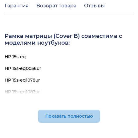
Гарантия
Возврат товара
Отзывы
Рамка матрицы (Cover B) совместима с
моделями ноутбуков:
HP 15s-eq
HP 15s-eq0056ur
HP 15s-eq1078ur
HP 15s-eq1083ur
HP 15s-eq1090ur
HP 15s-eq1143ur
Показать полностью
HP 15s-eq1185ur