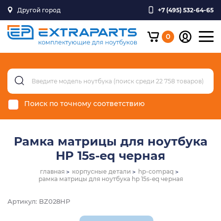
Другой город
+7 (495) 532-64-65
0
Поиск по точному соответствию
Рамка матрицы для ноутбука
HP 15s-eq черная
главная
корпусные детали
hp-compaq
рамка матрицы для ноутбука hp 15s-eq черная
Артикул: BZ028HP