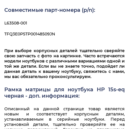
HP 15s-eq1191ur
Совместимые парт-номера (p/n):
HP 15s-eq1193ur
HP 15s-eq1194ur
L63508-001
HP 15s-eq1196ur
TFQ3E0P5TP00148509JN
HP 15s-eq1277ur
При выборе корпусных деталей тщательно сверяйте
HP 15s-eq1280ur
свою запчасть с фото на картинке. Часто встречаются
модели ноутбуков с различными вариациями одной и
той же детали. Если вы не знаете точно, подойдет ли
данная деталь к вашему ноутбуку, свяжитесь с нами,
мы вас обязательно проконсультируем.
Рамка матрицы для ноутбука HP 15s-eq
черная - доп. информация:
Описанный на данной странице товар является
новым и соответствует корпусным деталям,
устанавливаемым в серийные ноутбуки. Перед
установкой детали, тщательно проверяйте ее на