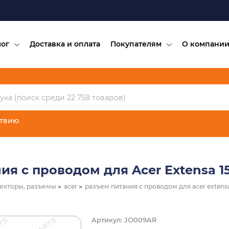
лог
Доставка и оплата
Покупателям
О компани
ствию
ия с проводом для Acer Extensa 15
екторы, разъемы
acer
разъем питания с проводом для acer extensa 
Артикул: JO009AR