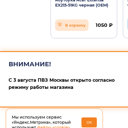
ноутбука Acer Extensa
EX215-51KG черная (OEM)
1050 ₽
В корзину
ВНИМАНИЕ!
С 3 августа ПВЗ Москвы открыто согласно
режиму работы магазина
Мы используем сервис
«Яндекс.Метрика», который
ОК
использует
файлы «cookie»
.