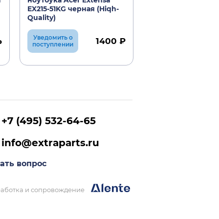
а
ноутбука Acer Extensa
EX215-51
EX215-51KG черная (Hiqh-
Quality)
Уведомить о
1400 ₽
₽
В корзину
поступлении
+7 (495) 532-64-65
info@extraparts.ru
ать вопрос
аботка и сопровождение