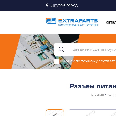
Другой город
Ката
Поиск по точному соответ
Разъем питан
главная
конн