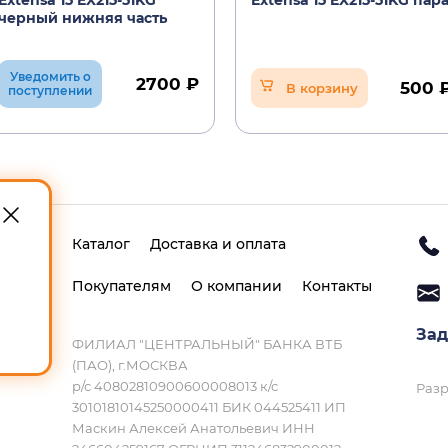
Extensa 15 EX215-51KG
Extensa 15 EX215-51KG пар
черный нижняя часть
Уведомить о
2700 ₽
500 
В корзину
поступлении
Каталог
Доставка и оплата
Покупателям
О компании
Контакты
Зад
ФИЛИАЛ "ЦЕНТРАЛЬНЫЙ" БАНКА ВТБ
(ПАО), г.МОСКВА
р/с 40802810900600008013 к/с
Разр
30101810145250000411 БИК 044525411 ИП
Маскин Алексей Анатольевич ИНН