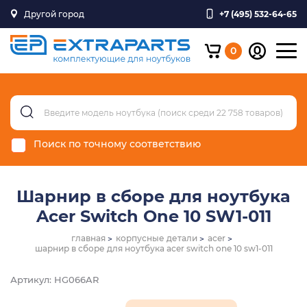
Другой город
+7 (495) 532-64-65
0
Поиск по точному соответствию
Шарнир в сборе для ноутбука
Acer Switch One 10 SW1-011
главная
корпусные детали
acer
шарнир в сборе для ноутбука acer switch one 10 sw1-011
Артикул: HG066AR