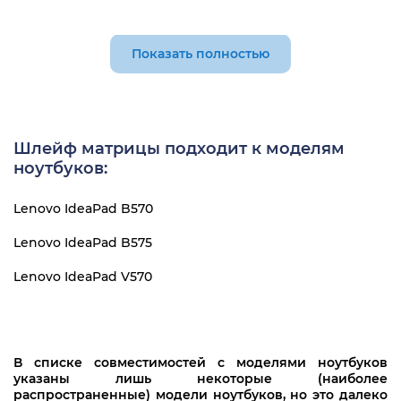
50.4IH07.031
50.4IH07.032
Показать полностью
DD0KL2LC000
Шлейф матрицы подходит к моделям
ноутбуков:
Lenovo IdeaPad B570
Lenovo IdeaPad B575
Lenovo IdeaPad V570
В списке совместимостей с моделями ноутбуков
указаны лишь некоторые (наиболее
распространенные) модели ноутбуков, но это далеко