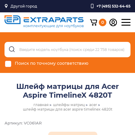
Другой город
+7 (495) 532-64-65
0
Поиск по точному соответствию
Шлейф матрицы для Acer
Aspire TimelineX 4820T
главная
шлейфы матриц
acer
шлейф матрицы для acer aspire timelinex 4820t
Артикул: VC061AR