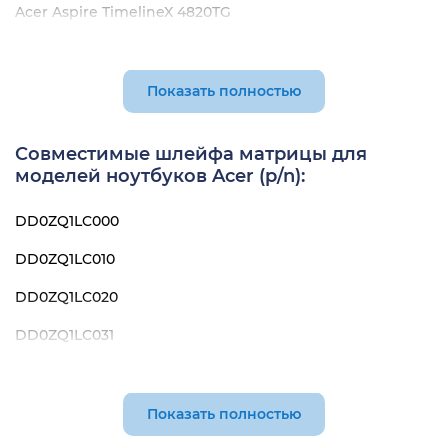
Acer Aspire TimelineX 4820TG
Acer Aspire TimelineX 4820TZ
Acer Aspire TimelineX 4820TZG
Показать полностью
Acer Aspire TimelineX 4820Z
Совместимые шлейфа матрицы для
моделей ноутбуков Acer (p/n):
DD0ZQ1LC000
DD0ZQ1LC010
DD0ZQ1LC020
DD0ZQ1LC031
50.PSR07.002
Показать полностью