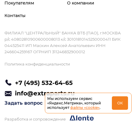
Покупателям
О компании
Контакты
ФИЛИАЛ "ЦЕНТРАЛЬНЫЙ" БАНКА ВТБ (ПАО), г.МОСКВА
р/с 40802810900600008013 к/с 30101810145250000411 БИК
044525411 ИП Маскин Алексей Анатольевич ИНН
246604259167 ОГРНИП 311246832900012
Политика конфиденциальности
+7 (495) 532-64-65
info@extraparts.ru
Мы используем сервис
Задать вопрос
«Яндекс.Метрика», который
ОК
использует
файлы «cookie»
.
Разработка и сопровождение