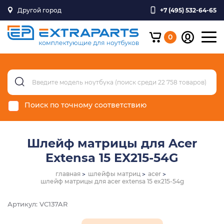
Другой город
+7 (495) 532-64-65
0
Поиск по точному соответствию
Шлейф матрицы для Acer
Extensa 15 EX215-54G
главная
шлейфы матриц
acer
шлейф матрицы для acer extensa 15 ex215-54g
Артикул: VC137AR