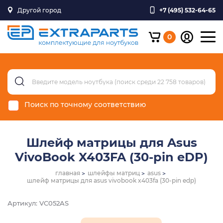
Другой город
+7 (495) 532-64-65
0
Поиск по точному соответствию
Шлейф матрицы для Asus
VivoBook X403FA (30-pin eDP)
главная
шлейфы матриц
asus
шлейф матрицы для asus vivobook x403fa (30-pin edp)
Артикул: VC052AS