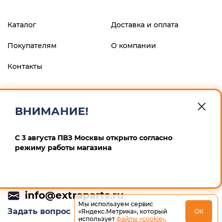
Каталог
Доставка и оплата
Покупателям
О компании
Контакты
ФИЛИАЛ "ЦЕНТРАЛЬНЫЙ" БАНКА ВТБ (ПАО), г.МОСКВА
р/с 40802810900600008013 к/с 30101810145250000411 БИК
ВНИМАНИЕ!
044525411 ИП Маскин Алексей Анатольевич ИНН
246604259167 ОГРНИП 311246832900012
С 3 августа ПВЗ Москвы открыто согласно
Политика конфиденциальности
режиму работы магазина
+7 (495) 532-64-65
info@extraparts.ru
Мы используем сервис
Задать вопрос
«Яндекс.Метрика», который
ОК
использует
файлы «cookie»
.