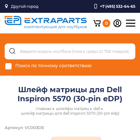
Другой город
+7 (495) 532-64-65
0
Поиск по точному соответствию
Шлейф матрицы для Dell
Inspiron 5570 (30-pin eDP)
главная
шлейфы матриц
dell
шлейф матрицы для dell inspiron 5570 (30-pin edp)
Артикул: VC003DE