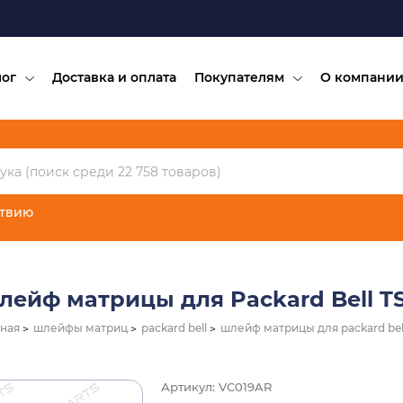
лог
Доставка и оплата
Покупателям
О компани
ствию
лейф матрицы для Packard Bell TS
вная
шлейфы матриц
packard bell
шлейф матрицы для packard bell
Артикул: VC019AR