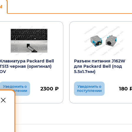
ы
Клавиатура Packard Bell
Разъем питания J162W
TS13 черная (оригинал)
для Packard Bell (под
OV
5.5х1.7мм)
Уведомить о
Уведомить о
2300 ₽
180 
поступлении
поступлении