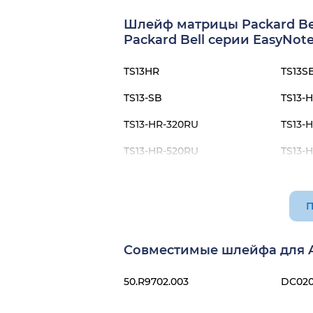
Шлейф матрицы Packard Bel
Packard Bell серии EasyNote
TS13HR
TS13S
TS13-SB
TS13-
TS13-HR-320RU
TS13-
TS13-HR-520RU
TS13-
TS13-HR-581RU
TS13-
TS13-SB-612RU
TS13-
П
TS13-SB-883RU
Совместимые шлейфа для Ac
50.R9702.003
DC020