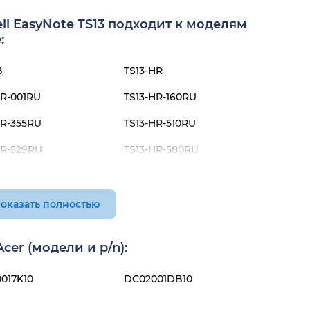
l EasyNote TS13 подходит к моделям
:
B
TS13-HR
HR-001RU
TS13-HR-160RU
HR-355RU
TS13-HR-510RU
HR-529RU
TS13-HR-580RU
HR-590RU
TS13-SB-611RU
SB-811RU
TS13-SB-882RU
оказать полностью
er (модели и p/n):
017K10
DC02001DB10