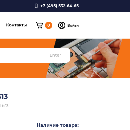
+7 (495) 532-64-65
и
Контакты
0
Войти
Enter
13
 ts13
Наличие товара: