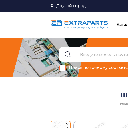
Другой город
Ката
Поиск по точному соответ
Ш
гла