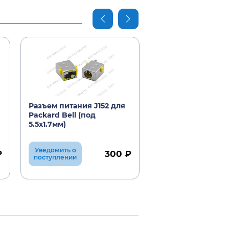
Разъем питания J152 для
Шнур с коннекто
Packard Bell (под
5.5х1.7мм для PA
5.5х1.7мм)
BELL
Уведомить о
Уведомить о
₽
300 ₽
поступлении
поступлении