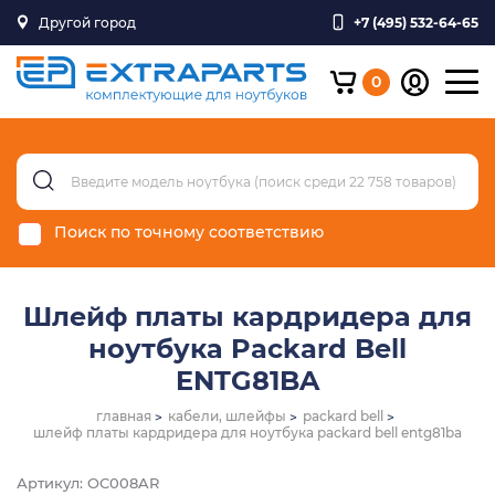
Другой город
+7 (495) 532-64-65
0
Поиск по точному соответствию
Шлейф платы кардридера для
ноутбука Packard Bell
ENTG81BA
главная
кабели, шлейфы
packard bell
шлейф платы кардридера для ноутбука packard bell entg81ba
Артикул: OC008AR