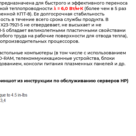
d, предназначена для быстрого и эффективного переноса
окой теплопроводности
λ = 6,0 Вт/м⋅К
(более чем в 5 раз
енной КПТ-8). Ее долгосрочная стабильность
сть в течение всего срока службы продукта. В
3-7921-5 не отвердевает, не высыхает и не
921-5 обладает великолепными пластичными свойствами
бого труда на рабочие поверхности для отвода тепла),
копроизводительных процессоров.
астольные компьютеры (в том числе с использованием
RD-RAM, телекоммуникационные устройства, блоки
ванием, консоли питания плазменных панелей и др.
криншот из инструкции по обслуживанию серверов HP)