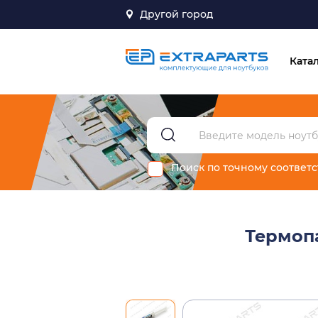
Другой город
Ката
Поиск по точному соответ
Термопа