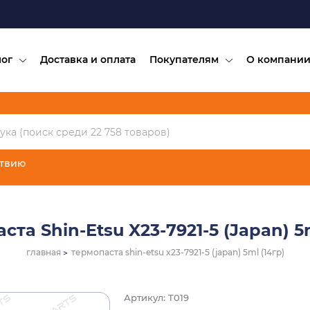
лог
Доставка и оплата
Покупателям
О компани
ствию
ста Shin-Etsu X23-7921-5 (Japan) 5m
главная
термопаста shin-etsu x23-7921-5 (japan) 5ml (14гр)
Артикул: T019