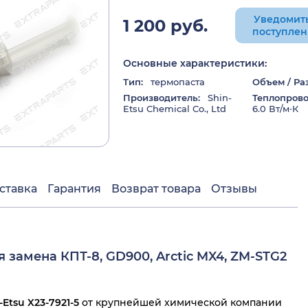
Уведомить
1 200 руб.
поступле
Основные характеристики:
Тип:
термопаста
Объем / Ра
Производитель:
Shin-
Теплопрово
Etsu Chemical Co., Ltd
6.0 Вт/м⋅К
ставка
Гарантия
Возврат товара
Отзывы
ая замена КПТ-8, GD900, Arctic MX4, ZM-STG2
Etsu X23-7921-5
от
крупнейшей химической компании