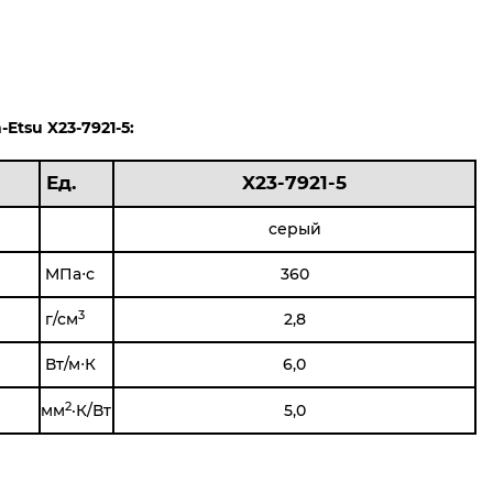
Etsu X23-7921-5:
Ед.
X23-7921-5
серый
MПа⋅с
360
3
г/см
2,8
Вт/м⋅К
6,0
2
мм
·К/Вт
5,0