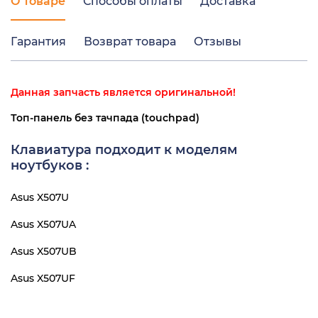
О товаре
Способы оплаты
Доставка
Гарантия
Возврат товара
Отзывы
Данная запчасть является оригинальной!
Топ-панель без тачпада (touchpad)
Клавиатура подходит к моделям
ноутбуков :
Asus X507U
Asus X507UA
Asus X507UB
Asus X507UF