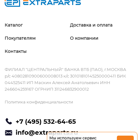
Каталог
Доставка и оплата
Покупателям
О компании
Контакты
ФИЛИАЛ "ЦЕНТРАЛЬНЫЙ" БАНКА ВТБ (ПАО), г.МОСКВА
р/с 40802810900600008013 к/с 30101810145250000411 БИК
044525411 ИП Маскин Алексей Анатольевич ИНН
246604259167 ОГРНИП 311246832900012
Политика конфиденциальности
+7 (495) 532-64-65
info@extraparts.ru
Мы используем сервис