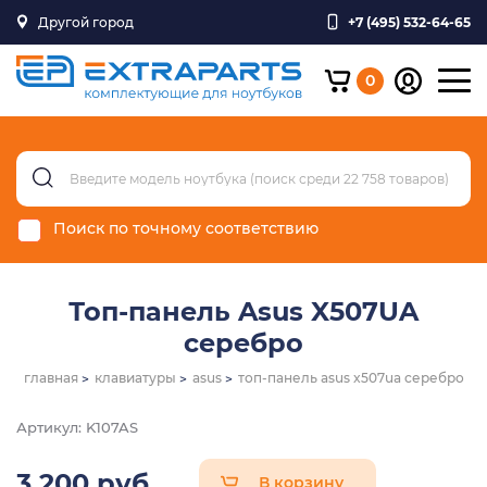
Другой город
+7 (495) 532-64-65
0
Поиск по точному соответствию
Топ-панель Asus X507UA
серебро
главная
клавиатуры
asus
топ-панель asus x507ua серебро
Артикул: K107AS
3 200 руб.
В корзину