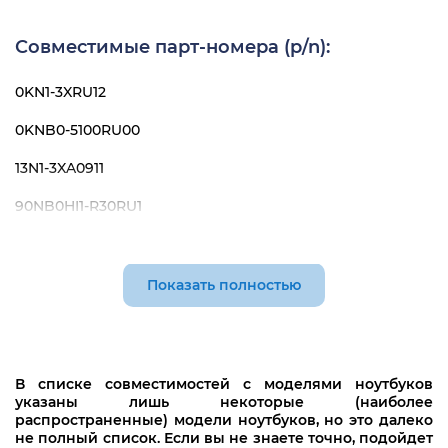
Совместимые парт-номера (p/n):
0KN1-3XRU12
0KNB0-5100RU00
13N1-3XA0911
90NB0HI1-R30RU1
ASM17H53SU-528
Показать полностью
В списке совместимостей с моделями ноутбуков
указаны лишь некоторые (наиболее
распространенные) модели ноутбуков, но это далеко
не полный список. Если вы не знаете точно, подойдет