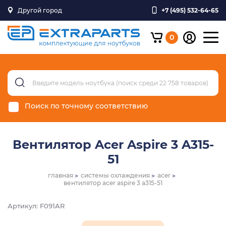
Другой город
+7 (495) 532-64-65
0
Поиск по точному соответствию
Вентилятор Acer Aspire 3 A315-
51
главная
системы охлаждения
acer
вентилятор acer aspire 3 a315-51
Артикул: F091AR