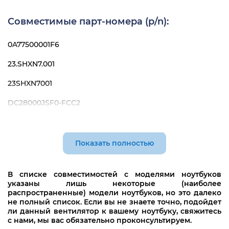
Совместимые парт-номера (p/n):
0A77500001F6
23.SHXN7.001
23SHXN7001
DC28000JSF0-FCC2
DC28000K600-TIA8
DFS541105FC0T-FJMC
Показать полностью
DFS541105FC0T-FJMQ
В списке совместимостей с моделями ноутбуков
DFS541105FC0T-FJP5
указаны лишь некоторые (наиболее
распространенные) модели ноутбуков, но это далеко
NS85B11-M22
не полный список. Если вы не знаете точно, подойдет
ли данный вентилятор к вашему ноутбуку, свяжитесь
23.K3MN2.001
с нами, мы вас обязательно проконсультируем.