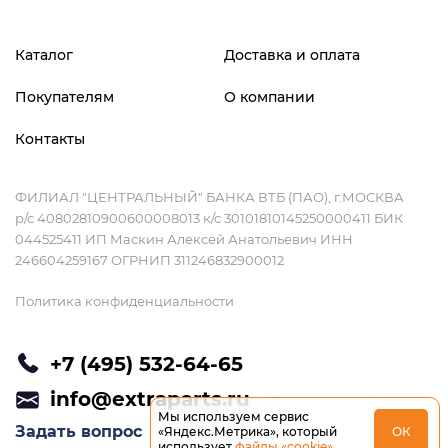
Каталог
Доставка и оплата
Покупателям
О компании
Контакты
ФИЛИАЛ "ЦЕНТРАЛЬНЫЙ" БАНКА ВТБ (ПАО), г.МОСКВА
р/с 40802810900600008013 к/с 30101810145250000411 БИК
044525411 ИП Маскин Алексей Анатольевич ИНН
246604259167 ОГРНИП 311246832900012
Политика конфиденциальности
+7 (495) 532-64-65
info@extraparts.ru
Мы используем сервис
Задать вопрос
«Яндекс.Метрика», который
ОК
использует
файлы «cookie»
.