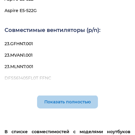
Aspire E5-522G
Совместимые вентиляторы (p/n):
23.GFHN7.001
23.MVAN1.001
23.MLNN7.001
DFS561405FL0T FFNC
DFS561405FL0T FGG9
Показать полностью
В списке совместимостей с моделями ноутбуков