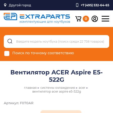
Другой город
+7 (495) 532-64-65
0
Поиск по точному соответствию
Вентилятор ACER Aspire E5-
522G
главная
системы охлаждения
acer
вентилятор acer aspire e5-522g
Артикул: F070AR