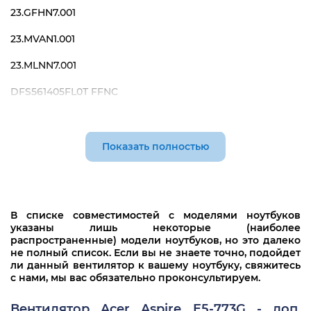
23.GFHN7.001
23.MVAN1.001
23.MLNN7.001
DFS561405FL0T FFNC
DFS561405FL0T FGG9
Показать полностью
В списке совместимостей с моделями ноутбуков
указаны лишь некоторые (наиболее
распространенные) модели ноутбуков, но это далеко
не полный список. Если вы не знаете точно, подойдет
ли данный вентилятор к вашему ноутбуку, свяжитесь
с нами, мы вас обязательно проконсультируем.
Вентилятор Acer Aspire E5-773G - доп.