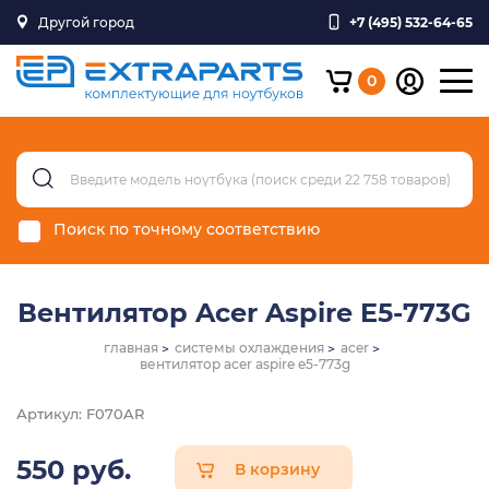
Другой город
+7 (495) 532-64-65
0
Поиск по точному соответствию
Вентилятор Acer Aspire E5-773G
главная
системы охлаждения
acer
вентилятор acer aspire e5-773g
Артикул: F070AR
550 руб.
В корзину