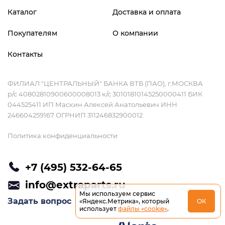
Каталог
Доставка и оплата
Покупателям
О компании
Контакты
ФИЛИАЛ "ЦЕНТРАЛЬНЫЙ" БАНКА ВТБ (ПАО), г.МОСКВА
р/с 40802810900600008013 к/с 30101810145250000411 БИК
044525411 ИП Маскин Алексей Анатольевич ИНН
246604259167 ОГРНИП 311246832900012
Политика конфиденциальности
+7 (495) 532-64-65
info@extraparts.ru
Мы используем сервис
Задать вопрос
«Яндекс.Метрика», который
ОК
использует
файлы «cookie»
.