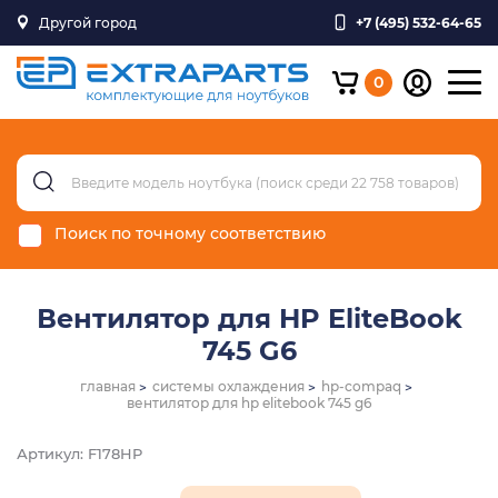
Другой город
+7 (495) 532-64-65
0
Поиск по точному соответствию
Вентилятор для HP EliteBook
745 G6
главная
системы охлаждения
hp-compaq
вентилятор для hp elitebook 745 g6
Артикул: F178HP