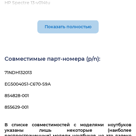
HP Spectre 13-v014tu
HP Spectre 13-v015tu
HP Spectre 13-v016tu
Показать полностью
HP Spectre 13-v100ur
HP Spectre 13-v101ur
Совместимые парт-номера (p/n):
HP Spectre 13-v104ur
71NDH132013
EG50040S1-C670-S9A
854828-001
855629-001
В списке совместимостей с моделями ноутбуков
указаны лишь некоторые (наиболее
распространенные) модели ноутбуков, но это далеко