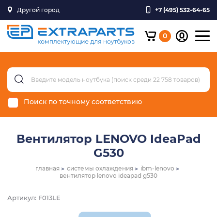
Другой город
+7 (495) 532-64-65
0
Поиск по точному соответствию
Вентилятор LENOVO IdeaPad
G530
главная
системы охлаждения
ibm-lenovo
вентилятор lenovo ideapad g530
Артикул: F013LE