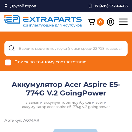
Другой город
+7 (495) 532-64-65
0
Поиск по точному соответствию
Аккумулятор Acer Aspire E5-
774G V.2 GoingPower
главная
аккумуляторы ноутбуков
acer
аккумулятор acer aspire e5-774g v.2 goingpower
Артикул: A074AR