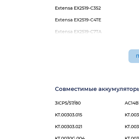
Extensa EX2519-C352
Extensa EX2519-C4TE
Extensa EX2519-C7TA
Extensa EX2519-C9Z0
Extensa EX2519-P0NQ
П
Extensa EX2519-P1TU
Extensa EX2519-P9MY
Совместимые аккумуляторы 
3ICP5/57/80
AC14B
KT.00303.015
KT.003
KT.00303.021
KT.003
KT.0030G.004
KT.003