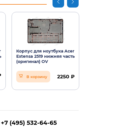
r
Корпус для ноутбука Acer
Блок питания 45
ь
Extensa 2519 нижняя часть
Acer Extensa 2519
(оригинал) OV
(оригинал) OV
₽
2250 ₽
В корзину
В корзину
+7 (495) 532-64-65