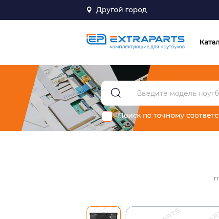
Другой город
Ката
Поиск по точному соответ
г