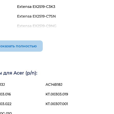
Extensa EX2519-C3K3
Extensa EX2519-C7SN
Extensa EX2519-C9NG
Extensa EX2519-P0BT
Extensa EX2519-P171
оказать полностью
Extensa EX2519-P6A2
для Acer (p/n):
13J
AC14B18J
03.016
KT.00303.019
03.022
KT.00307.001
0G.010