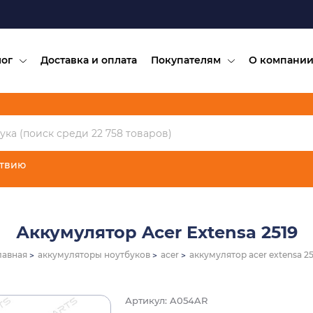
лог
Доставка и оплата
Покупателям
О компани
ствию
Аккумулятор Acer Extensa 2519
лавная
аккумуляторы ноутбуков
acer
аккумулятор acer extensa 25
Артикул: A054AR