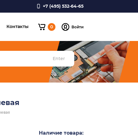
+7 (495) 532-64-65
и
Контакты
0
Войти
Enter
левая
левая
Наличие товара: