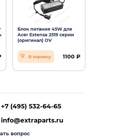
r
Блок питания 45W для
Экран для ноутбу
ь
Acer Extensa 2519 серии
Extensa 2519
(оригинал) OV
Уведомить о
₽
1100 ₽
В корзину
поступлении
+7 (495) 532-64-65
info@extraparts.ru
ать вопрос