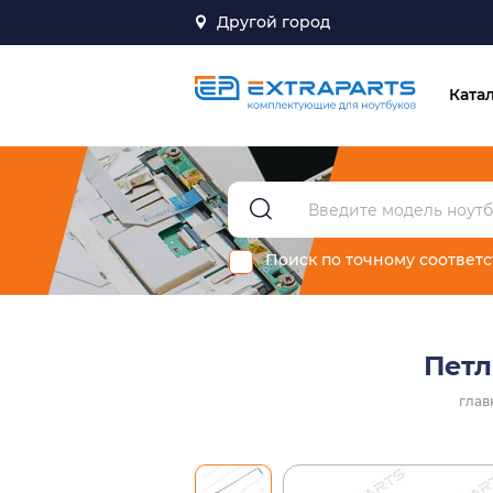
Другой город
Ката
Поиск по точному соответ
Петл
глав