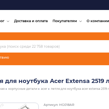
лог
Доставка и оплата
Покупателям
О компани
ствию
я для ноутбука Acer Extensa 2519 
ная
корпусные детали
acer
петля для ноутбука acer extensa 2519 
Артикул: HG018AR