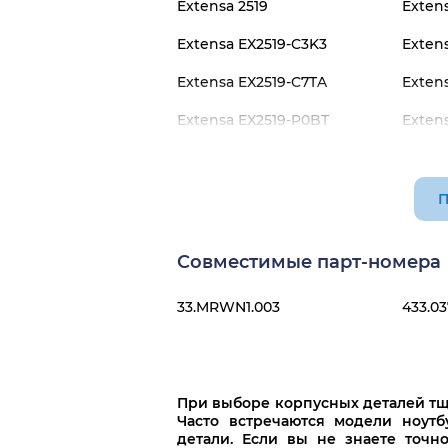
Extensa 2519
Exten
Extensa EX2519-C3K3
Exten
Extensa EX2519-C7TA
Exten
Extensa EX2519-P0BT
Exten
Extensa EX2519-P1TU
Exten
П
Совместимые парт-номера
33.MRWN1.003
433.0
При выборе корпусных деталей тща
Часто встречаются модели ноут
детали. Если вы не знаете точн