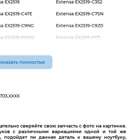
sa EX2519
Extensa EX2519-C352
sa EX2519-C4TE
Extensa EX2519-C7SN
sa EX2519-C9NG
Extensa EX2519-C9Z0
sa EX2519-P0NQ
Extensa EX2519-P171
sa EX2519-P6A2
Extensa EX2519-P9MY
оказать полностью
3703.XXXX
тельно сверяйте свою запчасть с фото на картинке.
буков с различными вариациями одной и той же
о, подойдет ли данная деталь к вашему ноутбуку,