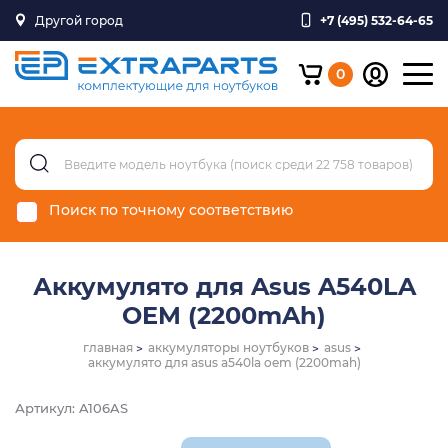
Другой город
+7 (495) 532-64-65
0
Поиск по точному соответствию
Аккумулято для Asus A540LA
OEM (2200mAh)
главная
аккумуляторы ноутбуков
asus
аккумулято для asus a540la oem (2200mah)
Артикул: A106AS